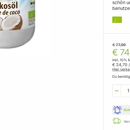
schön u
benutze
€ 77,99
€ 74
Inkl. 10% 
€ 24,70
/
Hier verka
Du benöti
Sch
Ver