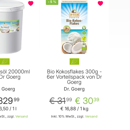
-
5
%
osöl 20000ml
Bio Kokosflakes 300g -
Dr Goerg
6er Vorteilspack von Dr
Goerg
. Goerg
Dr. Goerg
329
€ 31
€ 30
99
99
39
6
,
50
/ 1 l
€ 16
,
88
/ 1 kg
St., zzgl.
Versand
Inkl. 10% MwSt., zzgl.
Versand