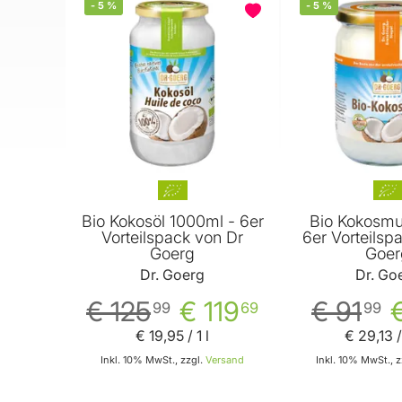
-
5
%
-
5
%
BELIEBT
Bio Kokosöl 1000ml - 6er
Bio Kokosmu
Vorteilspack von Dr
6er Vorteilsp
Goerg
Goer
Dr. Goerg
Dr. Go
€ 125
€ 119
€ 91
99
69
99
€ 19
,
95
/ 1 l
€ 29
,
13
/
Inkl. 10% MwSt., zzgl.
Versand
Inkl. 10% MwSt., z