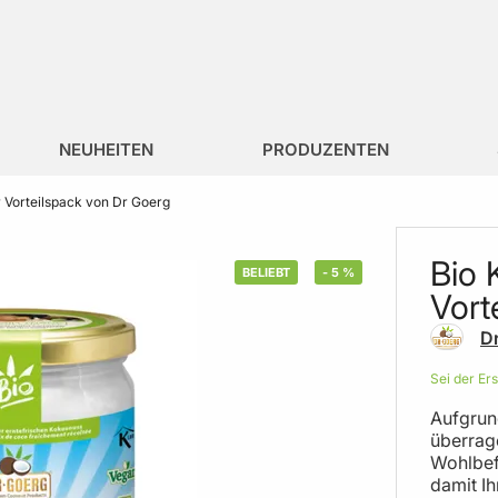
NEUHEITEN
PRODUZENTEN
 Vorteilspack von Dr Goerg
Bio 
BELIEBT
-
5
%
Vort
D
Sei der Er
Aufgrun
überrag
Wohlbef
damit I