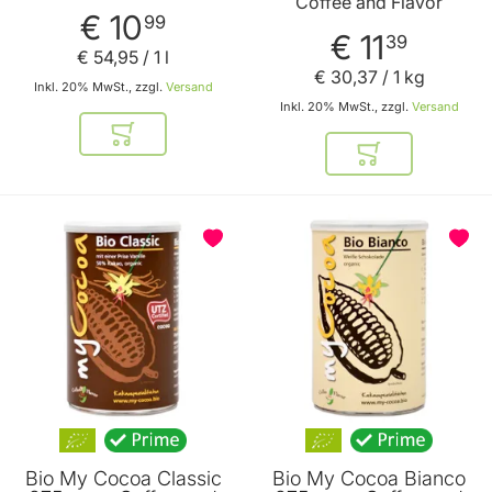
Coffee and Flavor
€ 10
99
€ 11
39
€ 54
,
95
/ 1 l
€ 30
,
37
/ 1 kg
Inkl. 20% MwSt., zzgl.
Versand
Inkl. 20% MwSt., zzgl.
Versand
In den Warenkorb
In den Warenkor
BELIEBT
Bio My Cocoa Classic
Bio My Cocoa Bianco