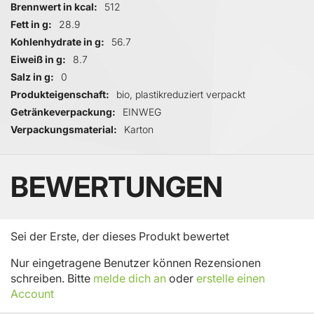
Brennwert in kcal
512
Fett in g
28.9
Kohlenhydrate in g
56.7
Eiweiß in g
8.7
Salz in g
0
Produkteigenschaft
bio, plastikreduziert verpackt
Getränkeverpackung
EINWEG
Verpackungsmaterial
Karton
BEWERTUNGEN
Sei der Erste, der dieses Produkt bewertet
Nur eingetragene Benutzer können Rezensionen
schreiben. Bitte
melde dich an
oder
erstelle einen
Account