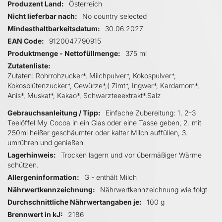
Produzent Land
Österreich
Nicht lieferbar nach
No country selected
Mindesthaltbarkeitsdatum
30.06.2027
EAN Code
9120047790915
Produktmenge - Nettofüllmenge
375 ml
Zutatenliste
Zutaten: Rohrrohzucker*, Milchpulver*, Kokospulver*,
Kokosblütenzucker*, Gewürze*,( Zimt*, Ingwer*, Kardamom*,
Anis*, Muskat*, Kakao*, Schwarzteeextrakt*.Salz
Gebrauchsanleitung / Tipp
Einfache Zubereitung: 1. 2-3
Teelöffel My Cocoa in ein Glas oder eine Tasse geben, 2. mit
250ml heißer geschäumter oder kalter Milch auffüllen, 3.
umrühren und genießen
Lagerhinweis
Trocken lagern und vor übermäßiger Wärme
schützen.
Allergeninformation
G - enthält Milch
Nährwertkennzeichnung
Nährwertkennzeichnung wie folgt
Durchschnittliche Nährwertangaben je
100 g
Brennwert in kJ
2186