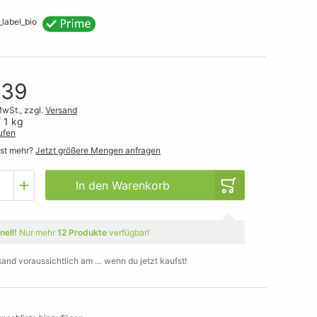
,39
MwSt., zzgl.
Versand
 1 kg
ufen
gst mehr?
Jetzt größere Mengen anfragen
In den Warenkorb
nell!
Nur mehr
12 Produkte
verfügbar!
sand voraussichtlich am … wenn du jetzt kaufst!