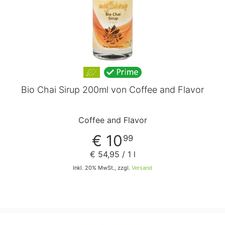
Bio Chai Sirup 200ml von Coffee and Flavor
Coffee and Flavor
€ 10
99
€ 54
,
95
/ 1 l
Inkl. 20% MwSt., zzgl.
Versand
In den Warenkorb