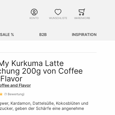
Suche
Minicart
Suche schließen
KONTO
WUNSCHLISTE
WARENKORB
SALE %
B2B
INSPIRATION
 My Kurkuma Latte
chung 200g von Coffee
Flavor
ffee and Flavor
1
Bewertung
ngwer, Kardamon, Dattelsüße, Kokosblüten und
zucker, geben der Schärfe eine angenehme