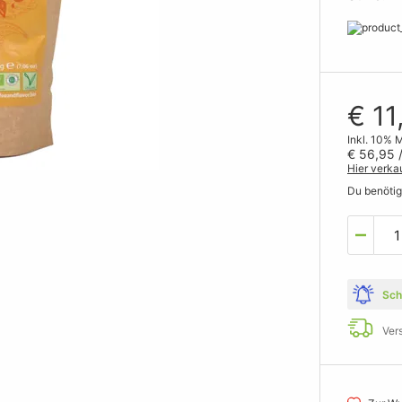
€ 11
Inkl. 10% 
€ 56,95
/
Hier verka
Du benöti
Sch
Ver