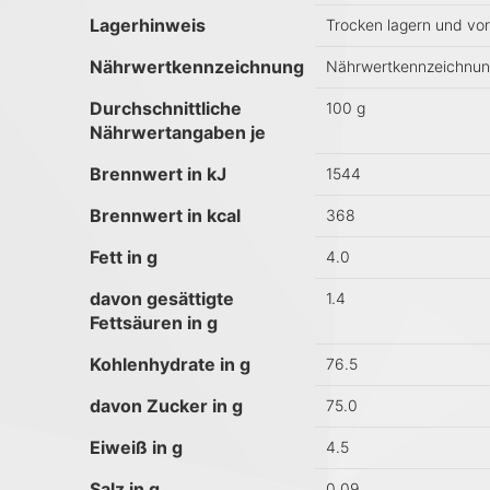
Lagerhinweis
Trocken lagern und vo
Nährwertkennzeichnung
Nährwertkennzeichnung
Durchschnittliche
100 g
Nährwertangaben je
Brennwert in kJ
1544
Brennwert in kcal
368
Fett in g
4.0
davon gesättigte
1.4
Fettsäuren in g
Kohlenhydrate in g
76.5
davon Zucker in g
75.0
Eiweiß in g
4.5
Salz in g
0.09