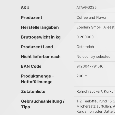
Mehr Informationen
SKU
ATAAFG035
Produzent
Coffee and Flavor
Herstellerangaben
Eberlein GmbH, Alleest
Bruttogewicht in kg
0.200000
Produzent Land
Österreich
Nicht lieferbar nach
No country selected
EAN Code
9120047791516
Produktmenge -
200 ml
Nettofüllmenge
Zutatenliste
Rohrohrzucker*, Kurkum
Gebrauchsanleitung /
1-2 Teelöffel, rund 15
Milchersatz auffüllen. 
Tipp
Kardamon oder Dattelp