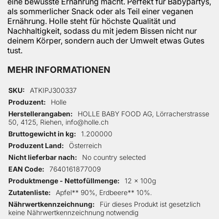
eine bewusste Ernährung macht. Perfekt für Babypartys,
als sommerlicher Snack oder als Teil einer veganen
Ernährung. Holle steht für höchste Qualität und
Nachhaltigkeit, sodass du mit jedem Bissen nicht nur
deinem Körper, sondern auch der Umwelt etwas Gutes
tust.
MEHR INFORMATIONEN
Mehr Informationen
SKU
ATKIPJ300337
Produzent
Holle
Herstellerangaben
HOLLE BABY FOOD AG, Lörracherstrasse
50, 4125, Riehen, info@holle.ch
Bruttogewicht in kg
1.200000
Produzent Land
Österreich
Nicht lieferbar nach
No country selected
EAN Code
7640161877009
Produktmenge - Nettofüllmenge
12 x 100g
Zutatenliste
Apfel** 90%, Erdbeere** 10%.
Nährwertkennzeichnung
Für dieses Produkt ist gesetzlich
keine Nährwertkennzeichnung notwendig