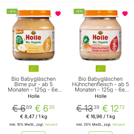
-
5
%
-
5
%
Bio Babygläschen
Bio Babygläschen
Birne pur - ab 5
Hühnchenfleisch - ab 5
Monaten - 125g - 6er
Monaten - 125g - 6er
Vorteilspack von Holle
Vorteilspack von Holle
Holle
Holle
€ 6
€ 6
€ 13
€ 12
69
35
39
72
€ 8
,
47
/ 1 kg
€ 16
,
96
/ 1 kg
Inkl. 10% MwSt., zzgl.
Versand
Inkl. 20% MwSt., zzgl.
Versand