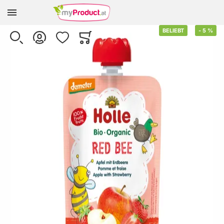
Zur Homepage
Skip to the end of the images gallery
BELIEBT
-
5
%
SUCHE
KONTO
WUNSCHLISTE
WARENKORB
Minicart