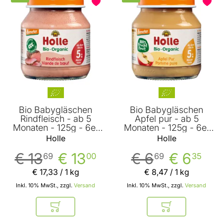
BELIEBT
Bio Babygläschen
Bio Babygläschen
Rindfleisch - ab 5
Apfel pur - ab 5
Monaten - 125g - 6er
Monaten - 125g - 6er
Vorteilspack von Holle
Vorteilspack von Holle
Holle
Holle
€ 13
€ 13
€ 6
€ 6
69
00
69
35
€ 17
,
33
/ 1 kg
€ 8
,
47
/ 1 kg
Inkl. 10% MwSt., zzgl.
Versand
Inkl. 10% MwSt., zzgl.
Versand
In den Warenkorb
In den Warenkor