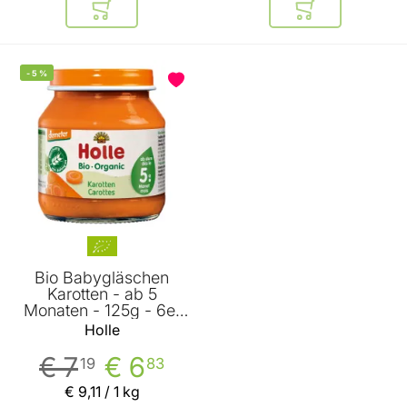
In den Warenkorb
In den Warenkor
-
5
%
Bio Babygläschen
Karotten - ab 5
Monaten - 125g - 6er
Vorteilspack von Holle
Holle
€ 7
€ 6
19
83
€ 9
,
11
/ 1 kg