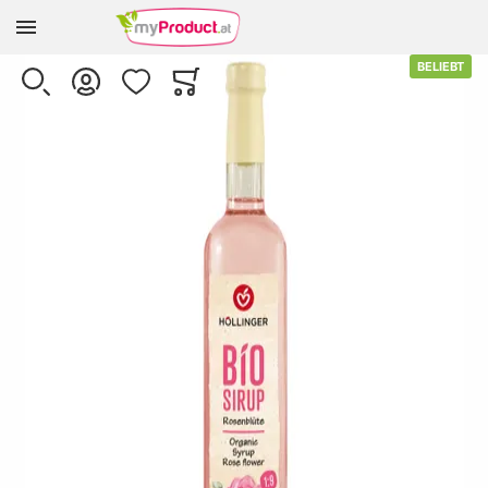
Zur Homepage
Skip to the end of the images gallery
BELIEBT
SUCHE
KONTO
WUNSCHLISTE
WARENKORB
Minicart