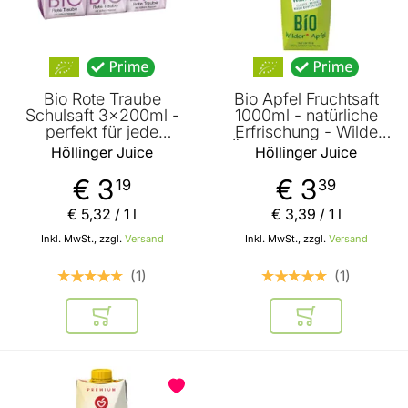
Bio Rote Traube
Bio Apfel Fruchtsaft
Schulsaft 3x200ml -
1000ml - natürliche
perfekt für jede
Erfrischung - Wilde
Jausenbox - handlich
Äpfel von ländlichen
Höllinger Juice
Höllinger Juice
kleiner Durstlöscher -
Streuobstwiesen -
mit Strohhalm von
ohne künstliche
€ 3
€ 3
19
39
Höllinger Juice
Aromen von Höllinger
Juice
€ 5
,
32
/ 1 l
€ 3
,
39
/ 1 l
Inkl. MwSt., zzgl.
Versand
Inkl. MwSt., zzgl.
Versand
1
1
In den Warenkorb
In den Warenkor