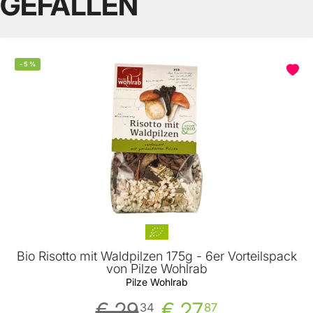
GEFALLEN
-
5
%
Bio Risotto mit Waldpilzen 175g - 6er Vorteilspack
von Pilze Wohlrab
Pilze Wohlrab
€ 29
€ 27
34
87