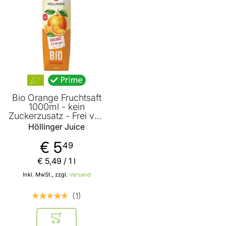
Bio Orange Fruchtsaft
1000ml - kein
Zuckerzusatz - Frei von
künstlichen Aromen
Höllinger Juice
Farbstoffen und
Konservierungsstoffen
€ 5
49
von Höllinger Juice
€ 5
,
49
/ 1 l
Inkl. MwSt., zzgl.
Versand
1
In den Warenkorb