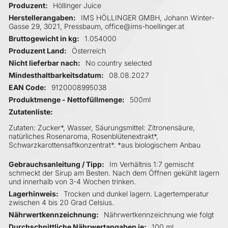
Produzent
Höllinger Juice
Herstellerangaben
IMS HÖLLINGER GMBH, Johann Winter-
Gasse 29, 3021, Pressbaum, office@ims-hoellinger.at
Bruttogewicht in kg
1.054000
Produzent Land
Österreich
Nicht lieferbar nach
No country selected
Mindesthaltbarkeitsdatum
08.08.2027
EAN Code
9120008995038
Produktmenge - Nettofüllmenge
500ml
Zutatenliste
Zutaten: Zucker*, Wasser, Säurungsmittel: Zitronensäure,
natürliches Rosenaroma, Rosenblütenextrakt*,
Schwarzkarottensaftkonzentrat*. *aus biologischem Anbau
Gebrauchsanleitung / Tipp
Im Verhältnis 1:7 gemischt
schmeckt der Sirup am Besten. Nach dem Öffnen gekühlt lagern
und innerhalb von 3-4 Wochen trinken.
Lagerhinweis
Trocken und dunkel lagern. Lagertemperatur
zwischen 4 bis 20 Grad Celsius.
Nährwertkennzeichnung
Nährwertkennzeichnung wie folgt
Durchschnittliche Nährwertangaben je
100 ml