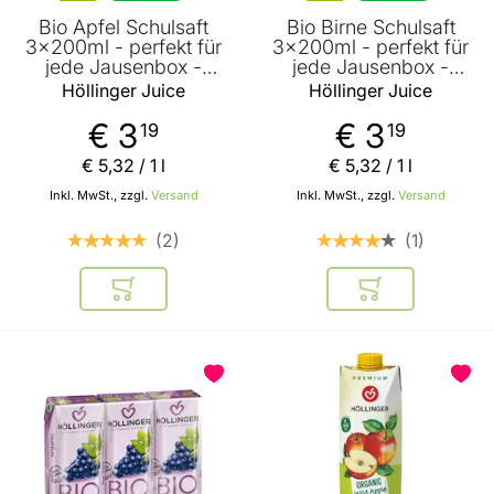
Bio Apfel Schulsaft
Bio Birne Schulsaft
3x200ml - perfekt für
3x200ml - perfekt für
jede Jausenbox -
jede Jausenbox -
handlich kleiner
handlich kleiner
Höllinger Juice
Höllinger Juice
Durstlöscher - mit
Durstlöscher - mit
Strohhalm von
Strohhalm von
€ 3
€ 3
19
19
Höllinger Juice
Höllinger Juice
€ 5
,
32
/ 1 l
€ 5
,
32
/ 1 l
Inkl. MwSt., zzgl.
Versand
Inkl. MwSt., zzgl.
Versand
2
1
In den Warenkorb
In den Warenkor