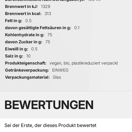
Brennwert in kJ
1329
Brennwert in kcal
313
Fett in g
0.5
davon gesättigte Fettsäuren in g
0.1
Kohlenhydrate in g
75
davon Zucker in g
75
Eiweiß in g
0.5
Salz in g
10
Produkteigenschaft
vegan, bio, plastikreduziert verpackt
Getränkeverpackung
EINWEG
Verpackungsmaterial
Glas
BEWERTUNGEN
Sei der Erste, der dieses Produkt bewertet