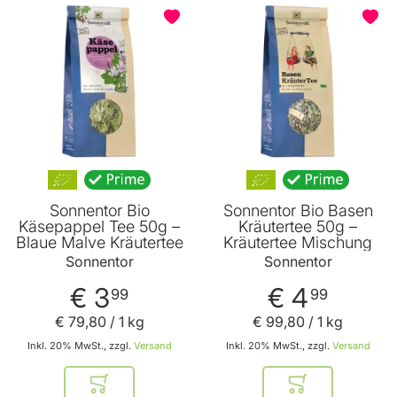
Sonnentor Bio
Sonnentor Bio Basen
Käsepappel Tee 50g –
Kräutertee 50g –
Blaue Malve Kräutertee
Kräutertee Mischung
Sonnentor
Sonnentor
€ 3
€ 4
99
99
€ 79
,
80
/ 1 kg
€ 99
,
80
/ 1 kg
Inkl. 20% MwSt., zzgl.
Versand
Inkl. 20% MwSt., zzgl.
Versand
In den Warenkorb
In den Warenkor