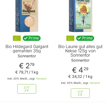
Bio Hildegard Galgant
Bio Laune gut alles gut
gemahlen 35g
Kekse 125g von
Sonnentor
Sonnentor
Sonnentor
€ 2
79
€ 4
29
€ 79
,
71
/ 1 kg
€ 34
,
32
/ 1 kg
Inkl. 20% MwSt., zzgl.
Versand
Inkl. 20% MwSt., zzgl.
Versand
In den Warenkorb
In den Warenkor