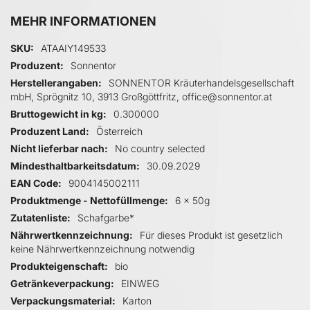
MEHR INFORMATIONEN
Mehr Informationen
SKU
ATAAIY149533
Produzent
Sonnentor
Herstellerangaben
SONNENTOR Kräuterhandelsgesellschaft
mbH, Sprögnitz 10, 3913 Großgöttfritz, office@sonnentor.at
Bruttogewicht in kg
0.300000
Produzent Land
Österreich
Nicht lieferbar nach
No country selected
Mindesthaltbarkeitsdatum
30.09.2029
EAN Code
9004145002111
Produktmenge - Nettofüllmenge
6 x 50g
Zutatenliste
Schafgarbe*
Nährwertkennzeichnung
Für dieses Produkt ist gesetzlich
keine Nährwertkennzeichnung notwendig
Produkteigenschaft
bio
Getränkeverpackung
EINWEG
Verpackungsmaterial
Karton