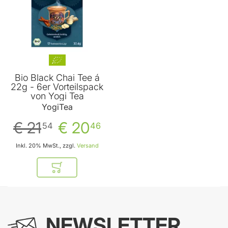
Bio Black Chai Tee á
22g - 6er Vorteilspack
von Yogi Tea
YogiTea
€ 21
€ 20
54
46
Inkl. 20% MwSt., zzgl.
Versand
In den Warenkorb
NEWSLETTER