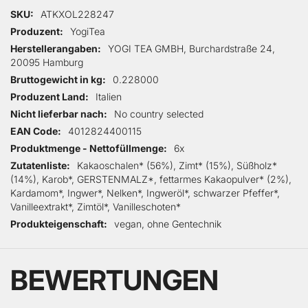
Mehr Informationen
SKU
ATKXOL228247
Produzent
YogiTea
Herstellerangaben
YOGI TEA GMBH, Burchardstraße 24,
20095 Hamburg
Bruttogewicht in kg
0.228000
Produzent Land
Italien
Nicht lieferbar nach
No country selected
EAN Code
4012824400115
Produktmenge - Nettofüllmenge
6x
Zutatenliste
Kakaoschalen* (56%), Zimt* (15%), Süßholz*
(14%), Karob*, GERSTENMALZ*, fettarmes Kakaopulver* (2%),
Kardamom*, Ingwer*, Nelken*, Ingweröl*, schwarzer Pfeffer*,
Vanilleextrakt*, Zimtöl*, Vanilleschoten*
Produkteigenschaft
vegan, ohne Gentechnik
BEWERTUNGEN