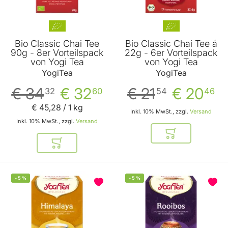
Bio Classic Chai Tee
Bio Classic Chai Tee á
90g - 8er Vorteilspack
22g - 6er Vorteilspack
von Yogi Tea
von Yogi Tea
YogiTea
YogiTea
€ 34
€ 32
€ 21
€ 20
32
60
54
46
€ 45
,
28
/ 1 kg
Inkl. 10% MwSt., zzgl.
Versand
Inkl. 10% MwSt., zzgl.
Versand
In den Warenkor
In den Warenkorb
-
5
%
-
5
%