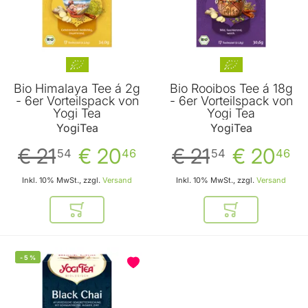
Bio Himalaya Tee á 2g
Bio Rooibos Tee á 18g
- 6er Vorteilspack von
- 6er Vorteilspack von
Yogi Tea
Yogi Tea
YogiTea
YogiTea
€ 21
€ 20
€ 21
€ 20
54
46
54
46
Inkl. 10% MwSt., zzgl.
Versand
Inkl. 10% MwSt., zzgl.
Versand
In den Warenkorb
In den Warenkor
-
5
%