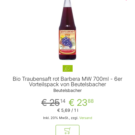
Bio Traubensaft rot Barbera MW 700ml - 6er
Vorteilspack von Beutelsbacher
Beutelsbacher
€ 25
€ 23
14
88
€ 5
,
69
/ 1 l
Inkl. 20% MwSt., zzgl.
Versand
In den Warenkorb