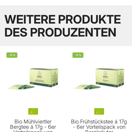
WEITERE PRODUKTE
DES PRODUZENTEN
-
5
%
-
5
%
Bio Mühlviertler
Bio Frühstückstee á 17g
Bergtee á 17g - 6er
- 6er Vorteilspack von