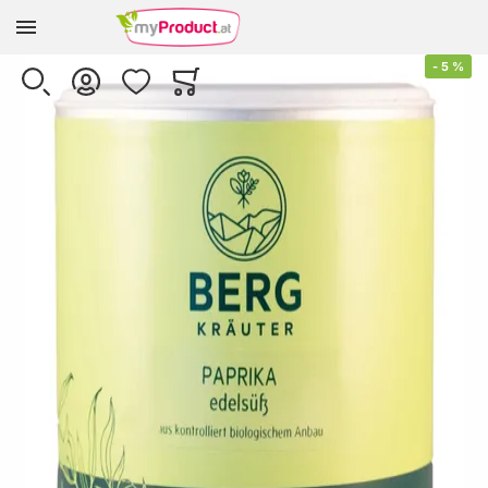
Zur Homepage
Skip to the end of the images gallery
-
5
%
SUCHE
KONTO
WUNSCHLISTE
WARENKORB
Minicart