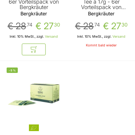
6er Vorteilspack von
Tee á 17g - 6er
Bergkräuter
Vorteilspack von
Bergkräuter
Bergkräuter
Bergkräuter
€ 28
€ 27
€ 28
€ 27
74
30
74
30
Inkl. 10% MwSt., zzgl.
Versand
Inkl. 10% MwSt., zzgl.
Versand
Kommt bald wieder
In den Warenkorb
-
5
%