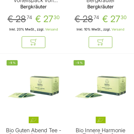
Vorteilspack von
Bergkräuter
Bergkräuter
Bergkräuter
Bergkräuter
€ 28
€ 27
€ 28
€ 27
74
30
74
30
Inkl. 20% MwSt., zzgl.
Versand
Inkl. 10% MwSt., zzgl.
Versand
In den Warenkorb
In den Warenkor
-
5
%
-
5
%
Bio Guten Abend Tee -
Bio Innere Harmonie