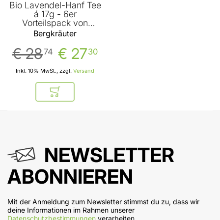
Bio Lavendel-Hanf Tee
á 17g - 6er
Vorteilspack von
Bergkräuter
Bergkräuter
€ 28
€ 27
74
30
Inkl. 10% MwSt., zzgl.
Versand
In den Warenkorb
NEWSLETTER
ABONNIEREN
Mit der Anmeldung zum Newsletter stimmst du zu, dass wir
deine Informationen im Rahmen unserer
Datenschutzbestimmungen
verarbeiten.