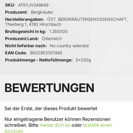
Mehr Informationen
SKU
ATKYJV349649
Produzent
Bergkräuter
Herstellerangaben
ÖST. BERGKRÄUTERGENOSSENSCHAFT,
Thierberg 1, 4192 Hirschbach
Bruttogewicht in kg
1.350000
Produzent Land
Österreich
Nicht lieferbar nach
No country selected
EAN Code
9002902501945
Produktmenge - Nettofüllmenge
5x250g
BEWERTUNGEN
Sei der Erste, der dieses Produkt bewertet
Nur eingetragene Benutzer können Rezensionen
schreiben. Bitte
melde dich an
oder
erstelle einen
Account