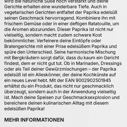
wird die natürliche Süße noch verstärkt und deine
Gerichte erhalten eine wunderbare Tiefe. Auch in
vegetarischen Gerichten entfaltet der Paprika edelsüß
seinen Geschmack hervorragend. Kombiniere ihn mit
frischem Gemüse oder in einer deftigen Ratatouille, um
die Aromen abzurunden. Dieser Paprika ist nicht nur
vielseitig, sondern macht zudem schwere Kost
bekömmlicher. Verfeinere deine Eintöpfe oder
Bratengerichte mit einer Prise edelsüßem Paprika und
spüre den Unterschied. Seine harmonische Mischung
mit Bergkräutern sorgt dafür, dass du kaum ein Gericht
findest, dem er nicht gut tut. Ob in Marinaden, Dressings
oder als Teil deiner Gewürzmischungen – der Paprika
edelsüß ist ein Alleskönner, der deine Kochkünste auf
ein neues Level hebt. Mit der EAN 9002902501945
erhältst du ein Produkt, das nicht nur geschmacklich
überzeugt, sondern auch in der Anwendung vielseitig
ist. Mach deine Speisen zur Geschmacksexplosion und
bereichere deinen kulinarischen Alltag mit diesem
edelsüßen Paprika!
MEHR INFORMATIONEN