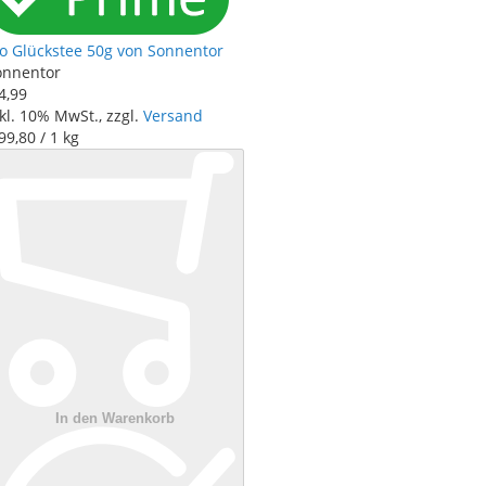
io Glückstee 50g von Sonnentor
onnentor
4
,
99
kl. 10% MwSt., zzgl.
Versand
99
,
80
/ 1 kg
In den Warenkorb