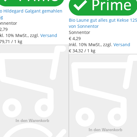
io Hildegard Galgant gemahlen
5g
Bio Laune gut alles gut Kekse 12
onnentor
von Sonnentor
2
,
79
Sonnentor
kl. 10% MwSt., zzgl.
Versand
€ 4
,
29
79
,
71
/ 1 kg
Inkl. 10% MwSt., zzgl.
Versand
€ 34
,
32
/ 1 kg
In den Warenkorb
In den Warenkorb