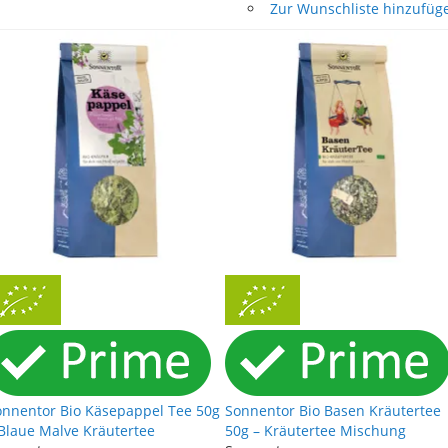
Zur Wunschliste hinzufüg
onnentor Bio Käsepappel Tee 50g
Sonnentor Bio Basen Kräutertee
 Blaue Malve Kräutertee
50g – Kräutertee Mischung