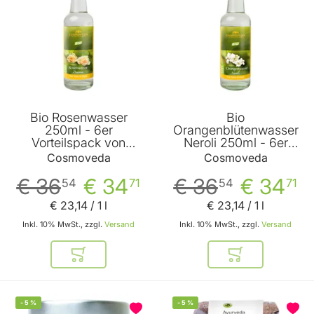
Bio Rosenwasser
Bio
250ml - 6er
Orangenblütenwasser
Vorteilspack von
Neroli 250ml - 6er
Cosmoveda
Vorteilspack von
Cosmoveda
Cosmoveda
Cosmoveda
€ 36
€ 34
€ 36
€ 34
54
71
54
71
€ 23
,
14
/ 1 l
€ 23
,
14
/ 1 l
Inkl. 10% MwSt., zzgl.
Versand
Inkl. 10% MwSt., zzgl.
Versand
In den Warenkorb
In den Warenkor
-
5
%
-
5
%