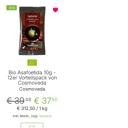
-
5
%
Bio Asafoetida 10g -
12er Vorteilspack von
Cosmoveda
Cosmoveda
€ 39
€ 37
48
50
€ 312
,
50
/ 1 kg
Inkl. MwSt., zzgl.
Versand