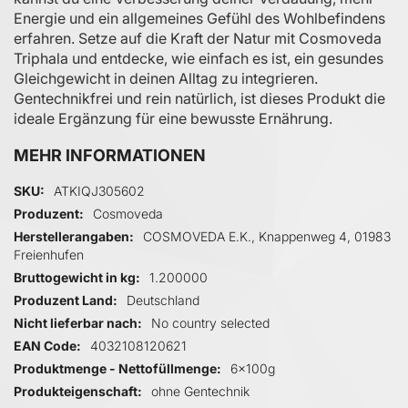
Energie und ein allgemeines Gefühl des Wohlbefindens
erfahren. Setze auf die Kraft der Natur mit Cosmoveda
Triphala und entdecke, wie einfach es ist, ein gesundes
Gleichgewicht in deinen Alltag zu integrieren.
Gentechnikfrei und rein natürlich, ist dieses Produkt die
ideale Ergänzung für eine bewusste Ernährung.
MEHR INFORMATIONEN
Mehr Informationen
SKU
ATKIQJ305602
Produzent
Cosmoveda
Herstellerangaben
COSMOVEDA E.K., Knappenweg 4, 01983
Freienhufen
Bruttogewicht in kg
1.200000
Produzent Land
Deutschland
Nicht lieferbar nach
No country selected
EAN Code
4032108120621
Produktmenge - Nettofüllmenge
6x100g
Produkteigenschaft
ohne Gentechnik