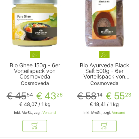
Bio Ghee 150g - 6er
Bio Ayurveda Black
Vorteilspack von
Salt 500g - 6er
Cosmoveda
Vorteilspack von
Cosmoveda
Cosmoveda
Cosmoveda
€ 45
€ 43
€ 58
€ 55
54
26
14
23
€ 48
,
07
/ 1 kg
€ 18
,
41
/ 1 kg
Inkl. MwSt., zzgl.
Versand
Inkl. MwSt., zzgl.
Versand
In den Warenkorb
In den Warenkor