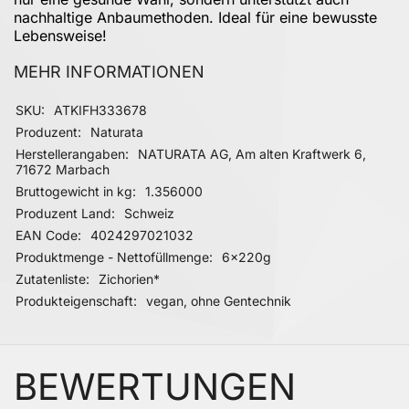
nachhaltige Anbaumethoden. Ideal für eine bewusste
Lebensweise!
MEHR INFORMATIONEN
Mehr Informationen
SKU
ATKIFH333678
Produzent
Naturata
Herstellerangaben
NATURATA AG, Am alten Kraftwerk 6,
71672 Marbach
Bruttogewicht in kg
1.356000
Produzent Land
Schweiz
EAN Code
4024297021032
Produktmenge - Nettofüllmenge
6x220g
Zutatenliste
Zichorien*
Produkteigenschaft
vegan, ohne Gentechnik
BEWERTUNGEN