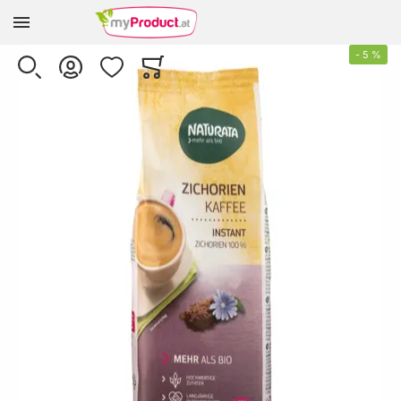
Zur Homepage
Skip to the end of the images gallery
-
5
%
SUCHE
KONTO
WUNSCHLISTE
WARENKORB
Minicart