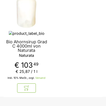
Bio Ahornsirup Grad
C 4000ml von
Naturata
Naturata
€ 103
49
€ 25
,
87
/ 1 l
Inkl. 10% MwSt., zzgl.
Versand
In den Warenkorb