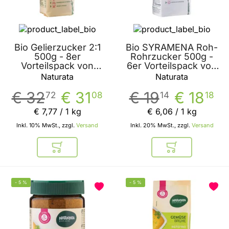
Bio Gelierzucker 2:1
Bio SYRAMENA Roh-
500g - 8er
Rohrzucker 500g -
Vorteilspack von
6er Vorteilspack von
Naturata
Naturata
Naturata
Naturata
€ 32
€ 31
€ 19
€ 18
72
08
14
18
€ 7
,
77
/ 1 kg
€ 6
,
06
/ 1 kg
Inkl. 10% MwSt., zzgl.
Versand
Inkl. 20% MwSt., zzgl.
Versand
In den Warenkorb
In den Warenkor
-
5
%
-
5
%