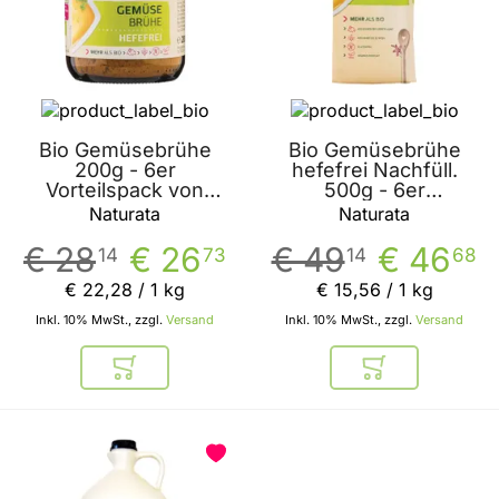
Bio Gemüsebrühe
Bio Gemüsebrühe
200g - 6er
hefefrei Nachfüll.
Vorteilspack von
500g - 6er
Naturata
Vorteilspack von
Naturata
Naturata
Naturata
€ 28
€ 26
€ 49
€ 46
14
73
14
68
€ 22
,
28
/ 1 kg
€ 15
,
56
/ 1 kg
Inkl. 10% MwSt., zzgl.
Versand
Inkl. 10% MwSt., zzgl.
Versand
In den Warenkorb
In den Warenkor