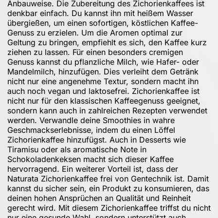
Anbauweise. Die Zubereitung des Zichorienkaffees ist
denkbar einfach. Du kannst ihn mit heißem Wasser
übergießen, um einen sofortigen, köstlichen Kaffee-
Genuss zu erzielen. Um die Aromen optimal zur
Geltung zu bringen, empfiehlt es sich, den Kaffee kurz
ziehen zu lassen. Für einen besonders cremigen
Genuss kannst du pflanzliche Milch, wie Hafer- oder
Mandelmilch, hinzufügen. Dies verleiht dem Getränk
nicht nur eine angenehme Textur, sondern macht ihn
auch noch vegan und laktosefrei. Zichorienkaffee ist
nicht nur für den klassischen Kaffeegenuss geeignet,
sondern kann auch in zahlreichen Rezepten verwendet
werden. Verwandle deine Smoothies in wahre
Geschmackserlebnisse, indem du einen Löffel
Zichorienkaffee hinzufügst. Auch in Desserts wie
Tiramisu oder als aromatische Note in
Schokoladenkeksen macht sich dieser Kaffee
hervorragend. Ein weiterer Vorteil ist, dass der
Naturata Zichorienkaffee frei von Gentechnik ist. Damit
kannst du sicher sein, ein Produkt zu konsumieren, das
deinen hohen Ansprüchen an Qualität und Reinheit
gerecht wird. Mit diesem Zichorienkaffee triffst du nicht
nur eine gesunde Wahl, sondern unterstützt auch