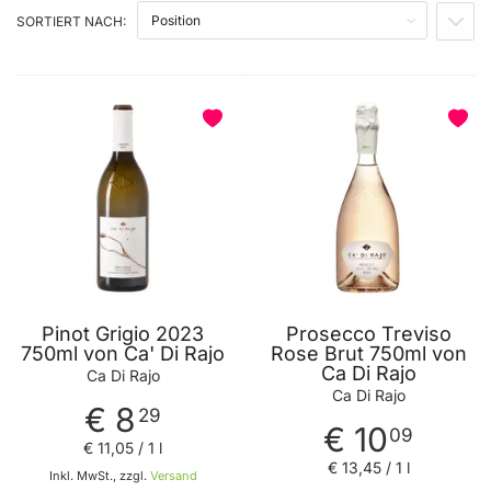
ALKOHOLGEHALT IN % VOL.
SORTIERT NACH:
IN A
JAHRGANG
PREIS
Pinot Grigio 2023
Prosecco Treviso
750ml von Ca' Di Rajo
Rose Brut 750ml von
Ca Di Rajo
Ca Di Rajo
Ca Di Rajo
€ 8
29
€ 10
09
€ 11
,
05
/ 1 l
€ 13
,
45
/ 1 l
Inkl. MwSt., zzgl.
Versand