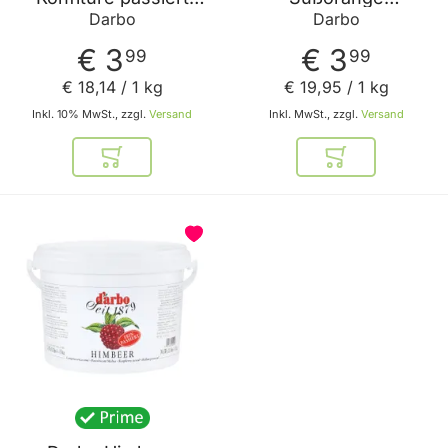
Marille (Aprikose)
Fruchtaufstrich 200g
Darbo
Darbo
220g
– Orangen Aufstrich
€ 3
€ 3
99
99
€ 18
,
14
/ 1 kg
€ 19
,
95
/ 1 kg
Inkl. 10% MwSt., zzgl.
Versand
Inkl. MwSt., zzgl.
Versand
In den Warenkorb
In den Warenkor