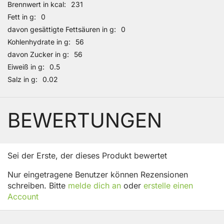
Brennwert in kcal
231
Fett in g
0
davon gesättigte Fettsäuren in g
0
Kohlenhydrate in g
56
davon Zucker in g
56
Eiweiß in g
0.5
Salz in g
0.02
BEWERTUNGEN
Sei der Erste, der dieses Produkt bewertet
Nur eingetragene Benutzer können Rezensionen
schreiben. Bitte
melde dich an
oder
erstelle einen
Account