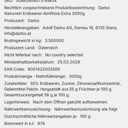
Mehr Informationen
SKU
ASMSWI4073-AM04
Rechtlich vorgeschriebene Produktbezeichnung
Darbo
Naturrein Erdbeeren Konfitüre Extra 3000g
Produzent
Darbo
Herstellerangaben
Adolf Darbo AG, Dornau 18, 6135 Stans,
info@darbo.at
Bruttogewicht in kg
3.500000
Produzent Land
Österreich
Nicht lieferbar nach
No country selected
Mindesthaltbarkeitsdatum
25.03.2028
EAN Code
9001432003509
Produktmenge - Nettofüllmenge
3000g
Zutatenliste
55% Erdbeeren, Zucker, Zitronensaftkonzentrat,
Geliermittel Pektin. Hergestellt aus 55 g Früchten je 100 g.
Gesamtzuckergehalt 58 g je 100 g.
Lagerhinweis
Nach dem Öffnen gekühlt aufbewahren.
Nährwertkennzeichnung
Nährwertkennzeichnung wie folgt
Durchschnittliche Nährwertangaben je
100 g
Brennwert in kJ
979