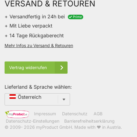
VERSAND & RETOUREN
+ Versandfertig in 24h bei
+ Mit Liebe verpackt
+ 14 Tage Rückgaberecht
Mehr Infos zu Versand & Retouren
Vertrag widerrufen
Lieferland & Sprache wählen:
Sprache
Österreich
Impressum
Datenschutz
AGB
Datenschutz-Einstellungen
Barrierefreiheitserklärung
© 2009- 2026
myProduct GmbH
. Made with ❤ in Austria.