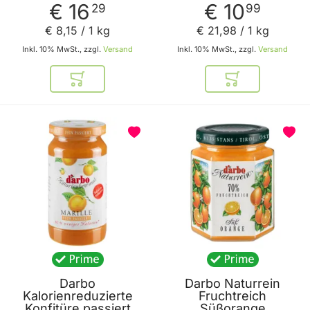
€ 16
€ 10
29
99
€ 8
,
15
/ 1 kg
€ 21
,
98
/ 1 kg
Inkl. 10% MwSt., zzgl.
Versand
Inkl. 10% MwSt., zzgl.
Versand
In den Warenkorb
In den Warenkor
Darbo
Darbo Naturrein
Kalorienreduzierte
Fruchtreich
Konfitüre passiert
Süßorange