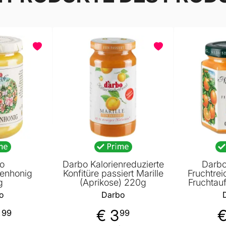
o
Darbo Kalorienreduzierte
Darbo
tenhonig
Konfitüre passiert Marille
Fruchtre
g
(Aprikose) 220g
Fruchtauf
Orange
o
Darbo
0
€ 3
€
99
99