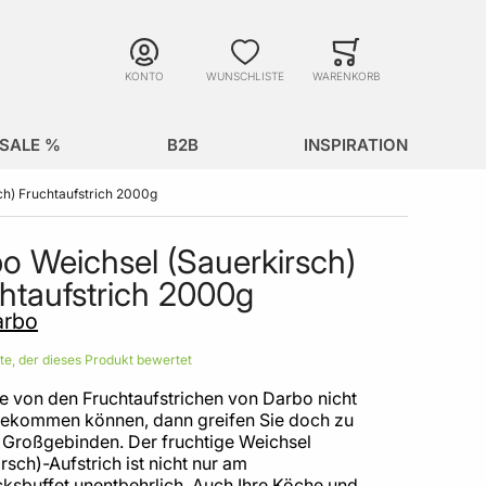
Suche
Minicart
Suche schließen
KONTO
WUNSCHLISTE
WARENKORB
SALE %
B2B
INSPIRATION
ch) Fruchtaufstrich 2000g
o Weichsel (Sauerkirsch)
htaufstrich 2000g
arbo
ste, der dieses Produkt bewertet
e von den Fruchtaufstrichen von Darbo nicht
ekommen können, dann greifen Sie doch zu
 Großgebinden. Der fruchtige Weichsel
rsch)-Aufstrich ist nicht nur am
cksbuffet unentbehrlich. Auch Ihre Köche und