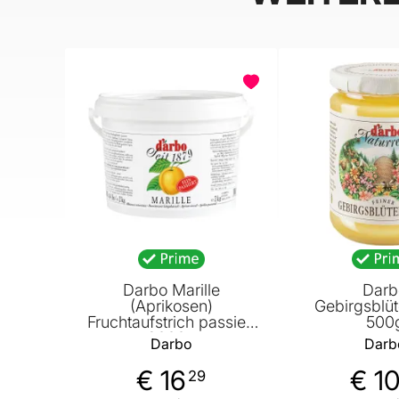
BELIEBT
Darbo Marille
Darb
(Aprikosen)
Gebirgsblü
Fruchtaufstrich passiert
500
2000g
Darbo
Darb
€ 16
€ 1
29