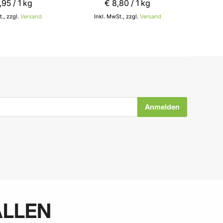
,
95
/ 1 kg
€ 8
,
80
/ 1 kg
., zzgl.
Versand
Inkl. MwSt., zzgl.
Versand
In den Warenkorb
In den Warenkorb
ALLEN