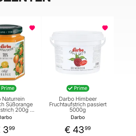
 Naturrein
Darbo Himbeer
ich Süßorange
Fruchtaufstrich passiert
strich 200g –
5000g
n Aufstrich
Darbo
Darbo
 3
€ 43
99
99