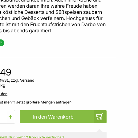
ren werden daran ihre wahre Freude haben,
e köstliche Desserts und Süßspeisen zaubern
chen und Gebäck verfeinern. Hochgenuss für
te ist mit den Fruchtaufstrichen von Darbo von
 bis abends garantiert.
,49
MwSt., zzgl.
Versand
 kg
ufen
gst mehr?
Jetzt größere Mengen anfragen
In den Warenkorb
nell!
Nur mehr
2 Produkte
verfügbar!