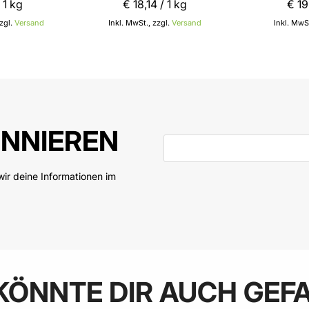
 1 kg
€ 18
,
14
/ 1 kg
€ 19
zgl.
Versand
Inkl. MwSt., zzgl.
Versand
Inkl. MwSt
 den Warenkorb
In den Warenkorb
NNIEREN
E-Mail-Adresse
ir deine Informationen im
KÖNNTE DIR AUCH GEF