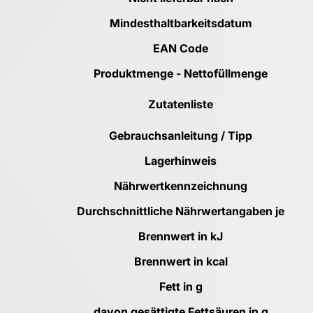
Mindesthaltbarkeitsdatum
EAN Code
Produktmenge - Nettofüllmenge
Zutatenliste
Gebrauchsanleitung / Tipp
Lagerhinweis
Nährwertkennzeichnung
Durchschnittliche Nährwertangaben je
Brennwert in kJ
Brennwert in kcal
Fett in g
davon gesättigte Fettsäuren in g