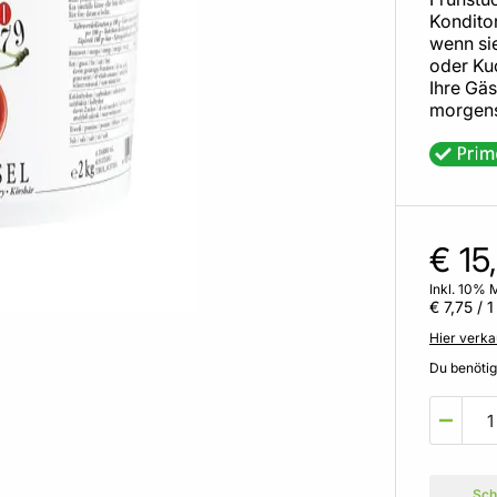
Kondito
wenn si
oder Ku
Ihre Gäs
morgens
€ 15
Inkl. 10% 
€ 7,75
/ 1
Hier verka
Du benöti
Sch