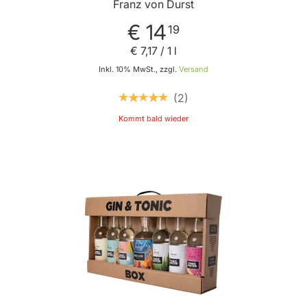
zurückhaltende Bitternote
Franz von Durst
€ 14
19
€ 7
,
17
/ 1 l
Inkl. 10% MwSt., zzgl.
Versand
2
Kommt bald wieder