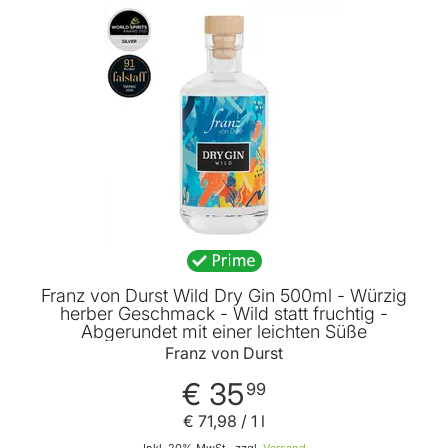
BELIEBT
Franz von Durst Wild Dry Gin 500ml - Würzig
herber Geschmack - Wild statt fruchtig -
Abgerundet mit einer leichten Süße
Franz von Durst
€ 35
99
€ 71
,
98
/ 1 l
Inkl. 20% MwSt., zzgl.
Versand