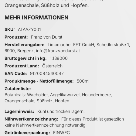
Orangenschale, Süßholz und Hopfen.
MEHR INFORMATIONEN
Mehr Informationen
SKU
ATAAZY001
Produzent
Franz von Durst
Herstellerangaben
Limomacher EFT GmbH, Schedlerstraße 1,
6900, Bregenz, info@franzvondurst.at
Bruttogewicht in kg
1.138000
Produzent Land
Österreich
EAN Code
9120084540047
Produktmenge - Nettofüllmenge
500ml
Zutatenliste
Botanicals: Wacholder, Angelikawurzel, Holunderbeere,
Orangenschale, Süßholz, Hopfen
Lagerhinweis
Kühl und trocken lagern.
Nährwertkennzeichnung
Für dieses Produkt ist gesetzlich
keine Nährwertkennzeichnung notwendig
Getränkeverpackung
EINWEG