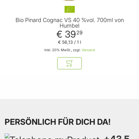
Bio Pinard Cognac VS 40 %vol. 700ml von
Humbel
€ 39
29
€ 56
,
13
/ 1 l
Inkl. 20% MwSt., zzgl.
Versand
In den Warenkorb
PERSÖNLICH FÜR DICH DA!
+43 5