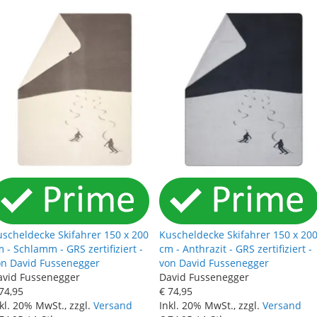
scheldecke Skifahrer 150 x 200
Kuscheldecke Skifahrer 150 x 20
 - Schlamm - GRS zertifiziert -
cm - Anthrazit - GRS zertifiziert -
on David Fussenegger
von David Fussenegger
avid Fussenegger
David Fussenegger
74
,
95
€ 74
,
95
kl. 20% MwSt., zzgl.
Versand
Inkl. 20% MwSt., zzgl.
Versand