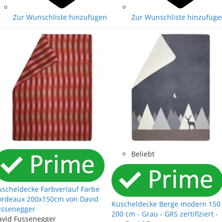
Zur Wunschliste hinzufügen
Zur Wunschliste hinzufüge
Beliebt
uscheldecke Farbverlauf Farbe
ordeaux 200x150cm von David
Kuscheldecke Berge modern 150
ussenegger
200 cm - Grau - GRS zertifiziert -
avid Fussenegger