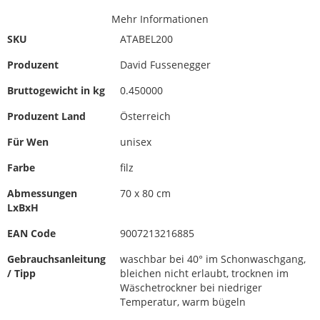
Mehr Informationen
SKU
ATABEL200
Produzent
David Fussenegger
Bruttogewicht in kg
0.450000
Produzent Land
Österreich
Für Wen
unisex
Farbe
filz
Abmessungen
70 x 80 cm
LxBxH
EAN Code
9007213216885
Gebrauchsanleitung
waschbar bei 40° im Schonwaschgang,
/ Tipp
bleichen nicht erlaubt, trocknen im
Wäschetrockner bei niedriger
Temperatur, warm bügeln