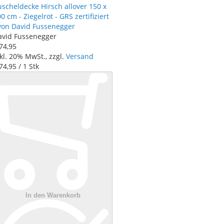
scheldecke Hirsch allover 150 x
0 cm - Ziegelrot - GRS zertifiziert
 von David Fussenegger
avid Fussenegger
74
,
95
kl. 20% MwSt., zzgl.
Versand
74
,
95
/ 1 Stk
In den Warenkorb