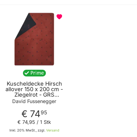
Kuscheldecke Hirsch
allover 150 x 200 cm -
Ziegelrot - GRS
zertifiziert - von David
David Fussenegger
Fussenegger
€ 74
95
€ 74
,
95
/ 1 Stk
Inkl. 20% MwSt., zzgl.
Versand