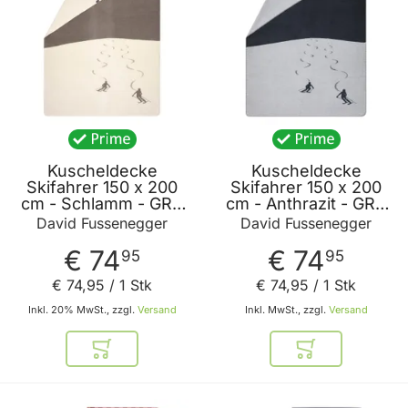
Kuscheldecke
Kuscheldecke
Skifahrer 150 x 200
Skifahrer 150 x 200
cm - Schlamm - GRS
cm - Anthrazit - GRS
zertifiziert - von David
zertifiziert - von David
David Fussenegger
David Fussenegger
Fussenegger
Fussenegger
€ 74
€ 74
95
95
€ 74
,
95
/ 1 Stk
€ 74
,
95
/ 1 Stk
Inkl. 20% MwSt., zzgl.
Versand
Inkl. MwSt., zzgl.
Versand
In den Warenkorb
In den Warenkor