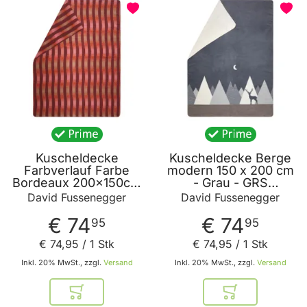
BELIEBT
Kuscheldecke
Kuscheldecke Berge
Farbverlauf Farbe
modern 150 x 200 cm
Bordeaux 200x150cm
- Grau - GRS
von David
zertifiziert - von David
David Fussenegger
David Fussenegger
Fussenegger
Fussenegger
€ 74
€ 74
95
95
€ 74
,
95
/ 1 Stk
€ 74
,
95
/ 1 Stk
Inkl. 20% MwSt., zzgl.
Versand
Inkl. 20% MwSt., zzgl.
Versand
In den Warenkorb
In den Warenkor