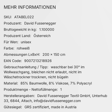
MEHR INFORMATIONEN
Mehr Informationen
SKU
ATABEL022
Produzent
David Fussenegger
Bruttogewicht in kg
1.100000
Produzent Land
Österreich
Für Wen
unisex
Farbe
rohweiß
Abmessungen LxBxH
200 x 150 cm
EAN Code
9007213218926
Gebrauchsanleitung / Tipp
waschbar bei 30° im
Wollwaschgang, bleichen nicht erlaubt, nicht im
Wäschetrockner trocknen, nicht bügeln
Material
85% Baumwolle, 8% Viskose, 7% Polyacryl
Produktmenge - Nettofüllmenge
1
Herstellerangaben
David Fussenegger Textil GmbH, Unterhub
33, 6844, Altach, info@davidfussenegger.com
Gütesiegel
GRS zertifiziert, made in Austria