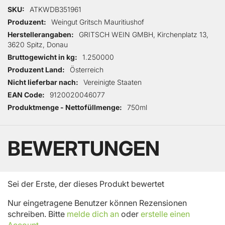
Mehr Informationen
SKU
ATKWDB351961
Produzent
Weingut Gritsch Mauritiushof
Herstellerangaben
GRITSCH WEIN GMBH, Kirchenplatz 13,
3620 Spitz, Donau
Bruttogewicht in kg
1.250000
Produzent Land
Österreich
Nicht lieferbar nach
Vereinigte Staaten
EAN Code
9120020046077
Produktmenge - Nettofüllmenge
750ml
BEWERTUNGEN
Sei der Erste, der dieses Produkt bewertet
Nur eingetragene Benutzer können Rezensionen
schreiben. Bitte
melde dich an
oder
erstelle einen
Account