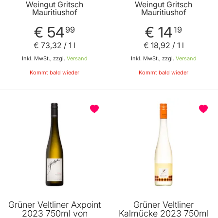
Gritsch Mauritiushof
Mauritiushof
Weingut Gritsch
Weingut Gritsch
Mauritiushof
Mauritiushof
€ 54
€ 14
99
19
€ 73
,
32
/ 1 l
€ 18
,
92
/ 1 l
Inkl. MwSt., zzgl.
Versand
Inkl. MwSt., zzgl.
Versand
Kommt bald wieder
Kommt bald wieder
Grüner Veltliner Axpoint
Grüner Veltliner
2023 750ml von
Kalmücke 2023 750ml