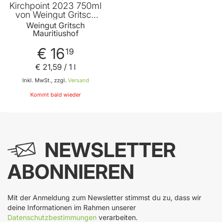
Kirchpoint 2023 750ml
von Weingut Gritsch
Mauritiushof
Weingut Gritsch
Mauritiushof
€ 16
19
€ 21
,
59
/ 1 l
Inkl. MwSt., zzgl.
Versand
Kommt bald wieder
NEWSLETTER
ABONNIEREN
Mit der Anmeldung zum Newsletter stimmst du zu, dass wir
deine Informationen im Rahmen unserer
Datenschutzbestimmungen
verarbeiten.