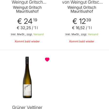
Weingut Gritsch
von Weingut Gritsch
Mauritiushof
Mauritiushof
Weingut Gritsch
Weingut Gritsch
Mauritiushof
Mauritiushof
€ 24
€ 12
19
39
€ 32
,
25
/ 1 l
€ 16
,
52
/ 1 l
Inkl. MwSt., zzgl.
Versand
Inkl. MwSt., zzgl.
Versand
Kommt bald wieder
Kommt bald wieder
Grüner Veltliner