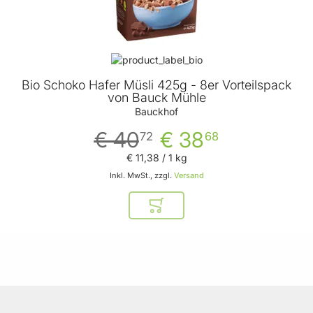
Bio Schoko Hafer Müsli 425g - 8er Vorteilspack
von Bauck Mühle
Bauckhof
€ 40
€ 38
72
68
€ 11
,
38
/ 1 kg
Inkl. MwSt., zzgl.
Versand
In den Warenkorb