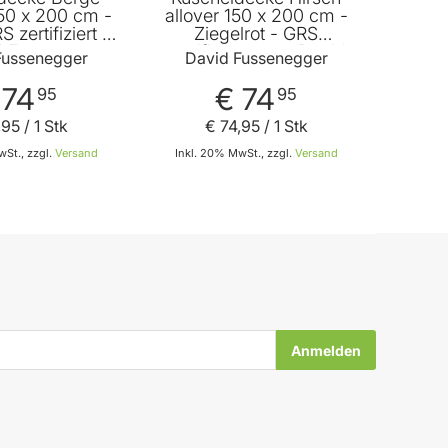
50 x 200 cm -
allover 150 x 200 cm -
 zertifiziert -
Ziegelrot - GRS
d Fussenegger
zertifiziert - von David
Fussenegger
David Fussenegger
Fussenegger
 74
€ 74
95
95
,
95
/ 1 Stk
€ 74
,
95
/ 1 Stk
St., zzgl.
Versand
Inkl. 20% MwSt., zzgl.
Versand
In den Warenkorb
In den Warenkorb