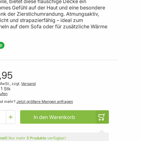
e, bietet diese flauschige Decke ein
mes Gefühl auf der Haut und eine besondere
ank der Zierstichumrandung. Atmungsaktiv,
icht und strapazierfähig – ideal zum
heln auf dem Sofa oder für zusätzliche Wärme
,95
MwSt., zzgl.
Versand
 1 Stk
ufen
gst mehr?
Jetzt größere Mengen anfragen
In den Warenkorb
nell!
Nur mehr
3 Produkte
verfügbar!