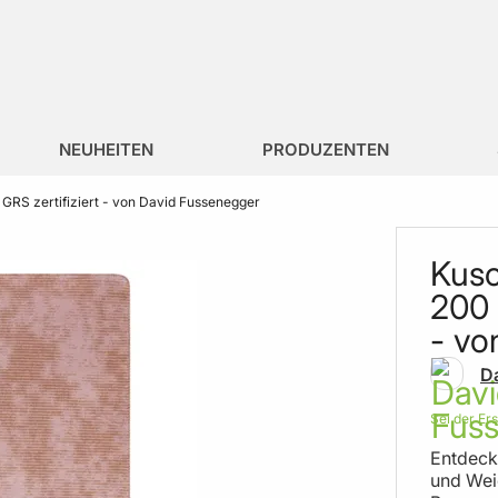
NEUHEITEN
PRODUZENTEN
 GRS zertifiziert - von David Fussenegger
Kusc
200 
- vo
D
Sei der Er
Entdeck
und Weic