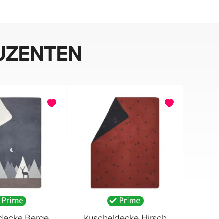
UZENTEN
decke Berge
Kuscheldecke Hirsch