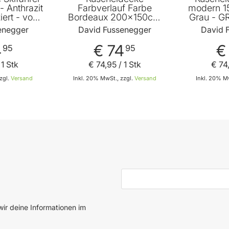
- Anthrazit
Farbverlauf Farbe
modern 1
iert - von
Bordeaux 200x150cm
Grau - GRS
enegger
von David Fussenegger
von Davi
enegger
David Fussenegger
David 
4
€ 74
€
95
95
 1 Stk
€ 74
,
95
/ 1 Stk
€ 74
zgl.
Versand
Inkl. 20% MwSt., zzgl.
Versand
Inkl. 20% Mw
 den Warenkorb
In den Warenkorb
E-Mail-Adresse
ir deine Informationen im