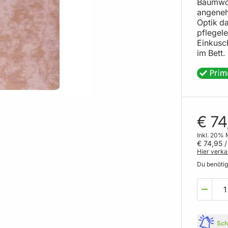
Baumwoll
angeneh
Optik d
pflegele
Einkusc
im Bett.
€ 74
Inkl. 20% 
€ 74,95
/
Hier verka
Du benöti
Sch