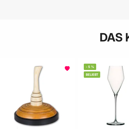
DAS 
-
5
%
BELIEBT