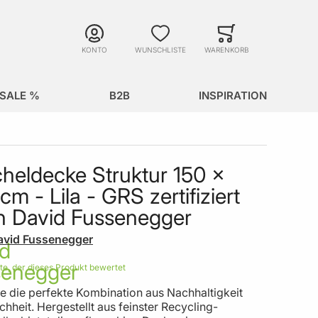
Suche
Minicart
Suche schließen
KONTO
WUNSCHLISTE
WARENKORB
SALE %
B2B
INSPIRATION
heldecke Struktur 150 x
cm - Lila - GRS zertifiziert
n David Fussenegger
avid Fussenegger
ste, der dieses Produkt bewertet
e die perfekte Kombination aus Nachhaltigkeit
hheit. Hergestellt aus feinster Recycling-