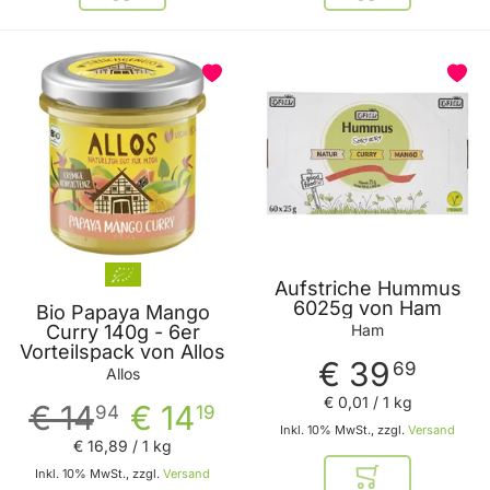
Aufstriche Hummus
6025g von Ham
Bio Papaya Mango
Ham
Curry 140g - 6er
Vorteilspack von Allos
€ 39
69
Allos
€ 0
,
01
/ 1 kg
€ 14
€ 14
94
19
Inkl. 10% MwSt., zzgl.
Versand
€ 16
,
89
/ 1 kg
Inkl. 10% MwSt., zzgl.
Versand
In den Warenkor