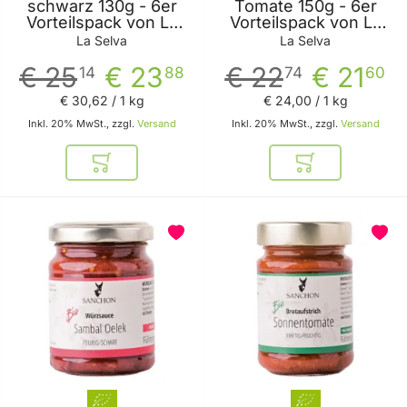
schwarz 130g - 6er
Tomate 150g - 6er
Vorteilspack von La
Vorteilspack von La
Selva
Selva
La Selva
La Selva
€ 25
€ 23
€ 22
€ 21
14
88
74
60
€ 30
,
62
/ 1 kg
€ 24
,
00
/ 1 kg
Inkl. 20% MwSt., zzgl.
Versand
Inkl. 20% MwSt., zzgl.
Versand
In den Warenkorb
In den Warenkor