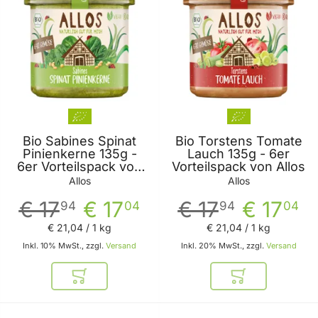
Bio Sabines Spinat
Bio Torstens Tomate
Pinienkerne 135g -
Lauch 135g - 6er
6er Vorteilspack von
Vorteilspack von Allos
Allos
Allos
Allos
€ 17
€ 17
€ 17
€ 17
94
04
94
04
€ 21
,
04
/ 1 kg
€ 21
,
04
/ 1 kg
Inkl. 10% MwSt., zzgl.
Versand
Inkl. 20% MwSt., zzgl.
Versand
In den Warenkorb
In den Warenkor