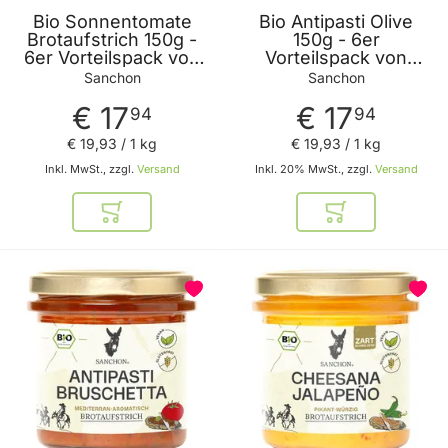
Bio Sonnentomate
Bio Antipasti Olive
Brotaufstrich 150g -
150g - 6er
6er Vorteilspack von
Vorteilspack von
Sanchon
Sanchon
Sanchon
Sanchon
€ 17
€ 17
94
94
€ 19
,
93
/ 1 kg
€ 19
,
93
/ 1 kg
Inkl. MwSt., zzgl.
Versand
Inkl. 20% MwSt., zzgl.
Versand
In den Warenkorb
In den Warenkor