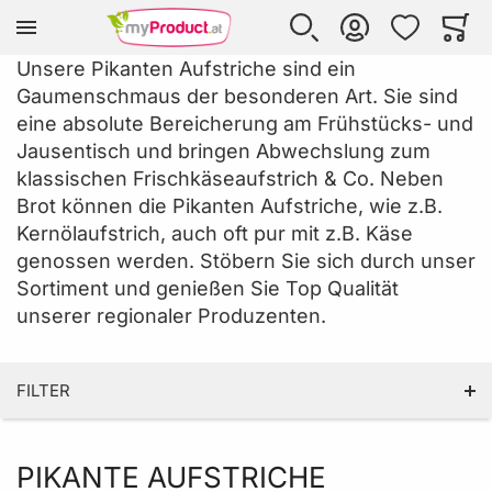
Zur Homepage
SUCHE
KONTO
WUNSCHLISTE
WARE
Mi
Unsere Pikanten Aufstriche sind ein
Gaumenschmaus der besonderen Art. Sie sind
eine absolute Bereicherung am Frühstücks- und
Jausentisch und bringen Abwechslung zum
klassischen Frischkäseaufstrich & Co. Neben
Brot können die Pikanten Aufstriche, wie z.B.
Kernölaufstrich, auch oft pur mit z.B. Käse
genossen werden. Stöbern Sie sich durch unser
Sortiment und genießen Sie Top Qualität
unserer regionaler Produzenten.
FILTER
PIKANTE AUFSTRICHE
PRODUZENT LAND