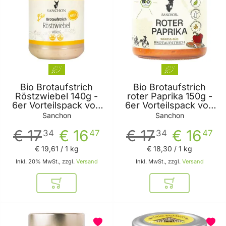
Bio Brotaufstrich
Bio Brotaufstrich
Röstzwiebel 140g -
roter Paprika 150g -
6er Vorteilspack von
6er Vorteilspack von
Sanchon
Sanchon
Sanchon
Sanchon
€ 17
€ 16
€ 17
€ 16
34
47
34
47
€ 19
,
61
/ 1 kg
€ 18
,
30
/ 1 kg
Inkl. 20% MwSt., zzgl.
Versand
Inkl. MwSt., zzgl.
Versand
In den Warenkorb
In den Warenkor