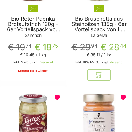
Bio Roter Paprika
Bio Bruschetta aus
Brotaufstrich 190g -
Steinpilzen 135g - 6er
6er Vorteilspack von
Vorteilspack von La
Sanchon
Selva
Sanchon
La Selva
€ 19
€ 18
€ 29
€ 28
74
75
94
44
€ 16
,
45
/ 1 kg
€ 35
,
11
/ 1 kg
Inkl. MwSt., zzgl.
Versand
Inkl. 10% MwSt., zzgl.
Versand
Kommt bald wieder
In den Warenkor