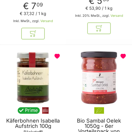
€ 5
€ 7
Lutz
09
€ 53
,
90
/ 1 kg
€ 37
,
32
/ 1 kg
Inkl. 20% MwSt., zzgl.
Versand
Inkl. MwSt., zzgl.
Versand
In den Warenkor
In den Warenkorb
Käferbohnen Isabella
Bio Sambal Oelek
Aufstrich 100g
1050g - 6er
Vorteilspack von
Bäcksteffl