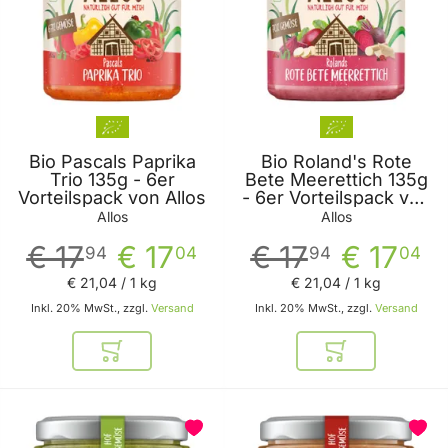
Bio Pascals Paprika
Bio Roland's Rote
Trio 135g - 6er
Bete Meerettich 135g
Vorteilspack von Allos
- 6er Vorteilspack von
Allos
Allos
Allos
€ 17
€ 17
€ 17
€ 17
94
04
94
04
€ 21
,
04
/ 1 kg
€ 21
,
04
/ 1 kg
Inkl. 20% MwSt., zzgl.
Versand
Inkl. 20% MwSt., zzgl.
Versand
In den Warenkorb
In den Warenkor