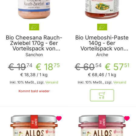
Bio Cheesana Rauch-
Bio Umeboshi-Paste
Zwiebel 170g - 6er
140g - 6er
Vorteilspack von
Vorteilspack von
Sanchon
Arche
Sanchon
Arche
€ 19
€ 18
€ 60
€ 57
74
75
54
51
€ 18
,
38
/ 1 kg
€ 68
,
46
/ 1 kg
Inkl. 10% MwSt., zzgl.
Versand
Inkl. 10% MwSt., zzgl.
Versand
Kommt bald wieder
In den Warenkor