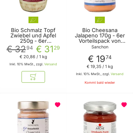
Bio Schmalz Topf
Bio Cheesana
Zwiebel und Apfel
Jalapeno 170g - 6er
250g - 6er
Vorteilspack von
Vorteilspack von
Sanchon
€ 32
€ 31
Sanchon
94
29
Tartex
€ 19
€ 20
,
86
/ 1 kg
74
Inkl. 10% MwSt., zzgl.
Versand
€ 19
,
35
/ 1 kg
Inkl. 10% MwSt., zzgl.
Versand
In den Warenkorb
Kommt bald wieder