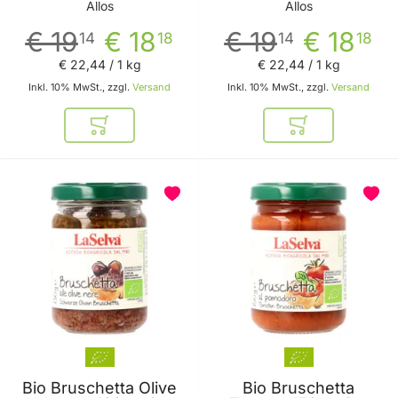
Vorteilspack von Allos
Allos
Allos
Allos
€ 19
€ 18
€ 19
€ 18
14
18
14
18
€ 22
,
44
/ 1 kg
€ 22
,
44
/ 1 kg
Inkl. 10% MwSt., zzgl.
Versand
Inkl. 10% MwSt., zzgl.
Versand
In den Warenkorb
In den Warenkor
Bio Bruschetta Olive
Bio Bruschetta