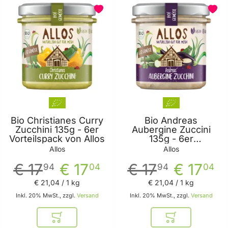
Bio Christianes Curry
Bio Andreas
Zucchini 135g - 6er
Aubergine Zuccini
Vorteilspack von Allos
135g - 6er
Vorteilspack von Allos
Allos
Allos
€ 17
€ 17
€ 17
€ 17
94
04
94
04
€ 21
,
04
/ 1 kg
€ 21
,
04
/ 1 kg
Inkl. 20% MwSt., zzgl.
Versand
Inkl. 20% MwSt., zzgl.
Versand
In den Warenkorb
In den Warenkor