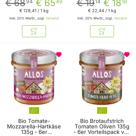
€ 68
€ 65
€ 19
€ 18
94
49
14
18
€ 128
,
41
/ 1 kg
€ 22
,
44
/ 1 kg
Inkl. 20% MwSt., zzgl.
Versand
Inkl. 20% MwSt., zzgl.
Versand
In den Warenkorb
In den Warenkor
Bio Tomate-
Bio Brotaufstrich
Mozzarella-Hartkäse
Tomaten Oliven 135g
135g - 6er
- 6er Vorteilspack von