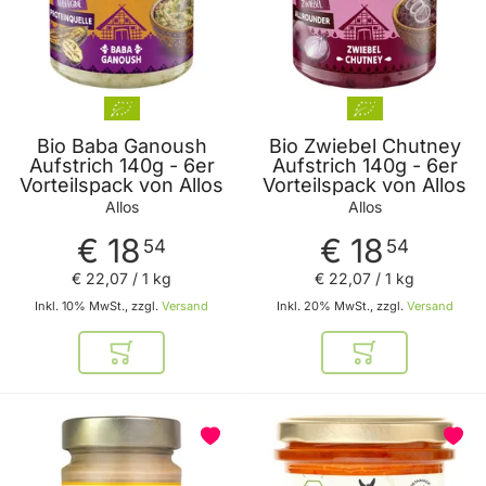
Bio Baba Ganoush
Bio Zwiebel Chutney
Aufstrich 140g - 6er
Aufstrich 140g - 6er
Vorteilspack von Allos
Vorteilspack von Allos
Allos
Allos
€ 18
€ 18
54
54
€ 22
,
07
/ 1 kg
€ 22
,
07
/ 1 kg
Inkl. 10% MwSt., zzgl.
Versand
Inkl. 20% MwSt., zzgl.
Versand
In den Warenkorb
In den Warenkor