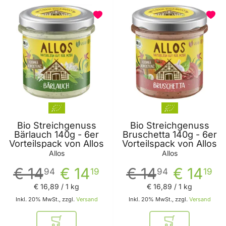
Bio Streichgenuss
Bio Streichgenuss
Bärlauch 140g - 6er
Bruschetta 140g - 6er
Vorteilspack von Allos
Vorteilspack von Allos
Allos
Allos
€ 14
€ 14
€ 14
€ 14
94
19
94
19
€ 16
,
89
/ 1 kg
€ 16
,
89
/ 1 kg
Inkl. 20% MwSt., zzgl.
Versand
Inkl. 20% MwSt., zzgl.
Versand
In den Warenkorb
In den Warenkor