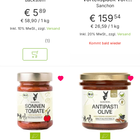
Sanchon
Sanchon
€ 5
89
€ 159
54
€ 58
,
90
/ 1 kg
€ 26
,
59
/ 1 kg
Inkl. 10% MwSt., zzgl.
Versand
Inkl. 20% MwSt., zzgl.
Versand
1
Kommt bald wieder
In den Warenkorb