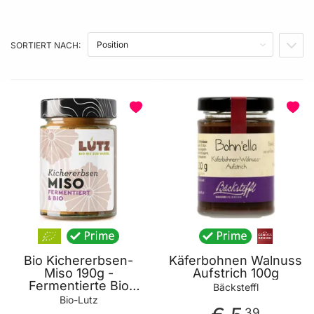
PREIS
SORTIERT NACH:
IN A
PRODUZENT
PRODUKTEIGENSCHAFT
BELIEBT
Bio Kichererbsen-
Käferbohnen Walnuss
Miso 190g -
Aufstrich 100g
Fermentierte Bio
Bäcksteffl
Speisewürzpaste aus
Bio-Lutz
Kichererbsen von Bio
39