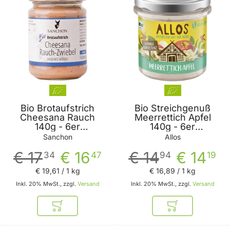
Bio Brotaufstrich
Bio Streichgenuß
Cheesana Rauch
Meerrettich Apfel
140g - 6er
140g - 6er
Vorteilspack von
Vorteilspack von Allos
Sanchon
Allos
Sanchon
€ 17
€ 16
€ 14
€ 14
34
47
94
19
€ 19
,
61
/ 1 kg
€ 16
,
89
/ 1 kg
Inkl. 20% MwSt., zzgl.
Versand
Inkl. 20% MwSt., zzgl.
Versand
In den Warenkorb
In den Warenkor