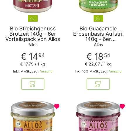
Bio Streichgenuss
Bio Guacamole
Brotzeit 140g - 6er
Erbsenbasis Aufstri.
Vorteilspack von Allos
140g - 6er
Vorteilspack von Allos
Allos
Allos
€ 14
€ 18
94
54
€ 17
,
79
/ 1 kg
€ 22
,
07
/ 1 kg
Inkl. MwSt., zzgl.
Versand
Inkl. 10% MwSt., zzgl.
Versand
In den Warenkorb
In den Warenkor