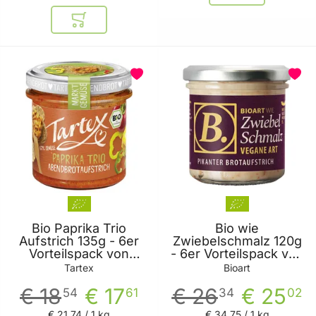
In den Warenkorb
Bio Paprika Trio
Bio wie
Aufstrich 135g - 6er
Zwiebelschmalz 120g
Vorteilspack von
- 6er Vorteilspack von
Tartex
Bioart
Tartex
Bioart
€ 18
€ 17
€ 26
€ 25
54
61
34
02
€ 21
,
74
/ 1 kg
€ 34
,
75
/ 1 kg