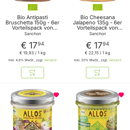
Bio Antipasti
Bio Cheesana
Bruschetta 150g - 6er
Jalapeno 135g - 6er
Vorteilspack von
Vorteilspack von
Sanchon
Sanchon
Sanchon
Sanchon
€ 17
€ 17
94
94
€ 19
,
93
/ 1 kg
€ 22
,
15
/ 1 kg
Inkl. 4.9% MwSt., zzgl.
Versand
Inkl. 20% MwSt., zzgl.
Versand
In den Warenkorb
In den Warenkor