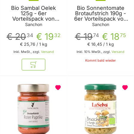
Bio Sambal Oelek
Bio Sonnentomate
125g - 6er
Brotaufstrich 190g -
Vorteilspack von
6er Vorteilspack von
Sanchon
Sanchon
Sanchon
Sanchon
€ 20
€ 19
€ 19
€ 18
34
32
74
75
€ 25
,
76
/ 1 kg
€ 16
,
45
/ 1 kg
Inkl. MwSt., zzgl.
Versand
Inkl. 10% MwSt., zzgl.
Versand
Kommt bald wieder
In den Warenkorb