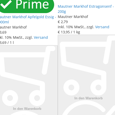
Mautner Markhof Estragonsenf -
200g
Mautner Markhof
autner Markhof Apfelgold Essig -
€ 2
,
79
000ml
Inkl. 10% MwSt., zzgl.
Versand
autner Markhof
€ 13
,
95
/ 1 kg
3
,
69
kl. 10% MwSt., zzgl.
Versand
3
,
69
/ 1 l
In den Warenkorb
In den Warenkorb