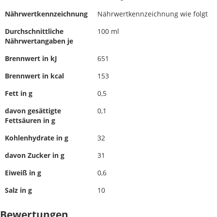
Nährwertkennzeichnung
Nährwertkennzeichnung wie folgt
Durchschnittliche
100 ml
Nährwertangaben je
Brennwert in kJ
651
Brennwert in kcal
153
Fett in g
0,5
davon gesättigte
0,1
Fettsäuren in g
Kohlenhydrate in g
32
davon Zucker in g
31
Eiweiß in g
0,6
Salz in g
10
Bewertungen