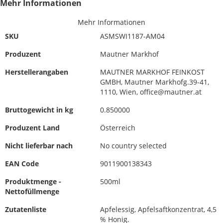
Mehr Informationen
Mehr Informationen
SKU
ASMSWI1187-AM04
Produzent
Mautner Markhof
Herstellerangaben
MAUTNER MARKHOF FEINKOST
GMBH, Mautner Markhofg.39-41,
1110, Wien, office@mautner.at
Bruttogewicht in kg
0.850000
Produzent Land
Österreich
Nicht lieferbar nach
No country selected
EAN Code
9011900138343
Produktmenge -
500ml
Nettofüllmenge
Zutatenliste
Apfelessig, Apfelsaftkonzentrat, 4,5
% Honig.