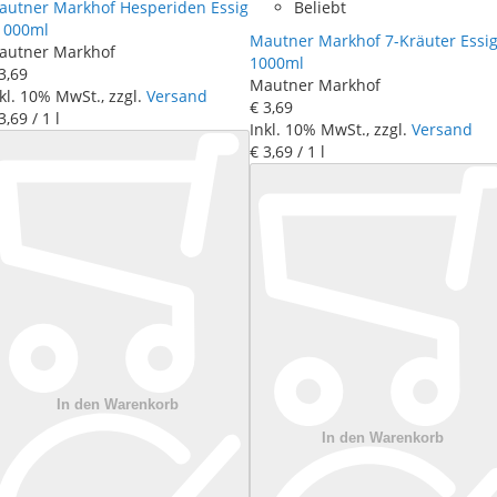
autner Markhof Hesperiden Essig
Beliebt
 1000ml
Mautner Markhof 7-Kräuter Essig
autner Markhof
1000ml
3
,
69
Mautner Markhof
kl. 10% MwSt., zzgl.
Versand
€ 3
,
69
3
,
69
/ 1 l
Inkl. 10% MwSt., zzgl.
Versand
€ 3
,
69
/ 1 l
In den Warenkorb
In den Warenkorb