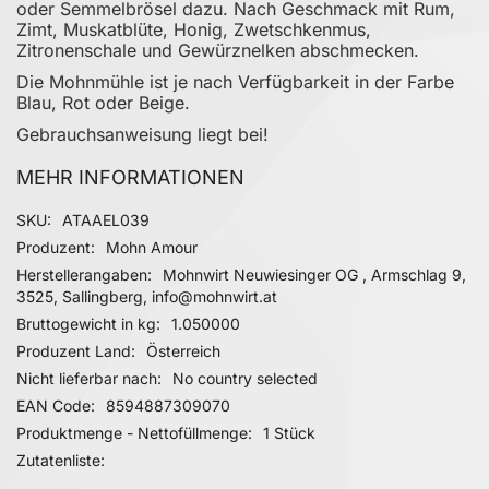
oder Semmelbrösel dazu. Nach Geschmack mit Rum,
Zimt, Muskatblüte, Honig, Zwetschkenmus,
Zitronenschale und Gewürznelken abschmecken.
Die Mohnmühle ist je nach Verfügbarkeit in der Farbe
Blau, Rot oder Beige.
Gebrauchsanweisung liegt bei!
MEHR INFORMATIONEN
Mehr Informationen
SKU
ATAAEL039
Produzent
Mohn Amour
Herstellerangaben
Mohnwirt Neuwiesinger OG , Armschlag 9,
3525, Sallingberg, info@mohnwirt.at
Bruttogewicht in kg
1.050000
Produzent Land
Österreich
Nicht lieferbar nach
No country selected
EAN Code
8594887309070
Produktmenge - Nettofüllmenge
1 Stück
Zutatenliste