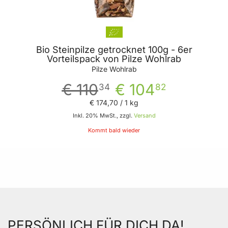
Bio Steinpilze getrocknet 100g - 6er
Vorteilspack von Pilze Wohlrab
Pilze Wohlrab
€ 110
€ 104
34
82
€ 174
,
70
/ 1 kg
Inkl. 20% MwSt., zzgl.
Versand
Kommt bald wieder
PERSÖNLICH FÜR DICH DA!