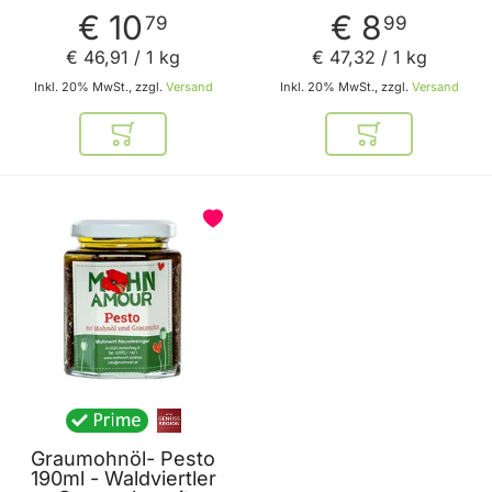
Honig – Mohn Amour
Graumohn ohne Rum
€ 10
€ 8
79
99
von Mohn Amour
€ 46
,
91
/ 1 kg
€ 47
,
32
/ 1 kg
Inkl. 20% MwSt., zzgl.
Versand
Inkl. 20% MwSt., zzgl.
Versand
In den Warenkorb
In den Warenkor
Graumohnöl- Pesto
190ml - Waldviertler