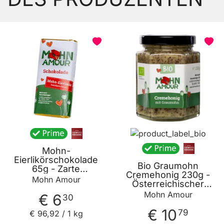
Mohn-
Eierlikörschokolade
Bio Graumohn
65g - Zarte
Cremehonig 230g -
Bitterschokolade mit
Mohn Amour
Österreichischer
Schlagobers Mohn
Cremehonig mit
Mohn Amour
und Eierlikör von
€ 6
30
Waldviertler
Mohn Amour
Graumohn von Mohn
€ 10
79
€ 96
,
92
/ 1 kg
Amour