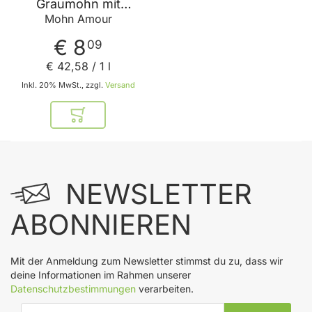
Graumohn mit
Graumohnöl -
Mohn Amour
Kräutersalz und
Petersilie von Mohn
€ 8
09
Amour
€ 42
,
58
/ 1 l
Inkl. 20% MwSt., zzgl.
Versand
In den Warenkorb
NEWSLETTER
ABONNIEREN
Mit der Anmeldung zum Newsletter stimmst du zu, dass wir
deine Informationen im Rahmen unserer
Datenschutzbestimmungen
verarbeiten.
E-Mail-Adresse