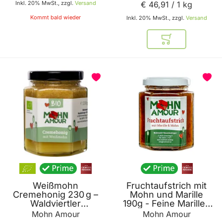
Inkl. 20% MwSt., zzgl.
Versand
€ 46
,
91
/ 1 kg
Kommt bald wieder
Inkl. 20% MwSt., zzgl.
Versand
In den Warenkor
Weißmohn
Fruchtaufstrich mit
Cremehonig 230 g –
Mohn und Marille
Waldviertler
190g - Feine Marillen
Weissmohn,
Marmelade mit
Mohn Amour
Mohn Amour
österreichischer
gemahlenem