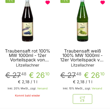
-
5
%
-
5
%
Traubensaft rot 100%
Traubensaft weiß
MW 1000ml - 12er
100% MW 1000ml -
Vorteilspack von
12er Vorteilspack von
Litzellachner
Litzellachner
Litzellachner
Litzellachner
€ 27
€ 26
€ 27
€ 26
48
10
48
10
€ 2
,
18
/ 1 l
€ 2
,
18
/ 1 l
Inkl. 20% MwSt., zzgl.
Versand
Inkl. 10% MwSt., zzgl.
Versand
Kommt bald wieder
In den Warenkor