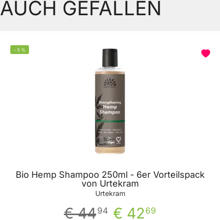
AUCH GEFALLEN
-
5
%
Bio Hemp Shampoo 250ml - 6er Vorteilspack
von Urtekram
Urtekram
€ 44
€ 42
94
69