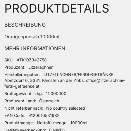
PRODUKTDETAILS
BESCHREIBUNG
Orangenpunsch 10000ml
MEHR INFORMATIONEN
Mehr Informationen
SKU
ATKIOZ342758
Produzent
Litzellachner
Herstellerangaben
LITZELLACHNER/FERDL-GETRÄNKE,
Abetzdorf 6, 3331, Kematen an der Ybbs, office@litzellachner-
ferdl-getraenke.at
Bruttogewicht in kg
11.000000
Produzent Land
Österreich
Nicht lieferbar nach
No country selected
EAN Code
9120010531682
Produktmenge - Nettofüllmenge
10000ml
Getränkeverpackung
EINWEG