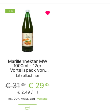
-
5
%
Marillennektar MW
1000ml - 12er
Vorteilspack von
Litzellachner
Litzellachner
€ 31
€ 29
39
82
€ 2
,
49
/ 1 l
Inkl. 20% MwSt., zzgl.
Versand