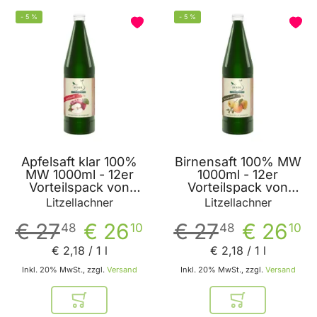
-
5
%
-
5
%
Apfelsaft klar 100%
Birnensaft 100% MW
MW 1000ml - 12er
1000ml - 12er
Vorteilspack von
Vorteilspack von
Litzellachner
Litzellachner
Litzellachner
Litzellachner
€ 27
€ 26
€ 27
€ 26
48
10
48
10
€ 2
,
18
/ 1 l
€ 2
,
18
/ 1 l
Inkl. 20% MwSt., zzgl.
Versand
Inkl. 20% MwSt., zzgl.
Versand
In den Warenkorb
In den Warenkor