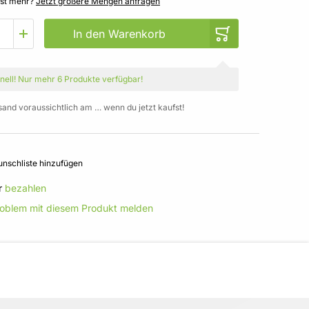
gst mehr?
Jetzt größere Mengen anfragen
In den Warenkorb
nell!
Nur mehr
6 Produkte
verfügbar!
sand voraussichtlich am … wenn du jetzt kaufst!
nschliste hinzufügen
r
bezahlen
roblem mit diesem Produkt melden