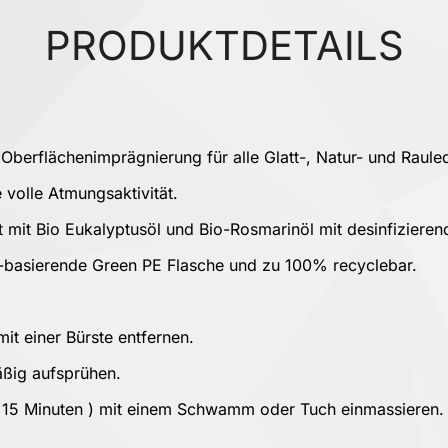
PRODUKTDETAILS
erflächenimprägnierung für alle Glatt-, Natur- und Rauleder
 volle Atmungsaktivität.
lt mit Bio Eukalyptusöl und Bio-Rosmarinöl mit desinfiziere
o-basierende Green PE Flasche und zu 100% recyclebar.
it einer Bürste entfernen.
äßig aufsprühen.
h 15 Minuten ) mit einem Schwamm oder Tuch einmassieren.