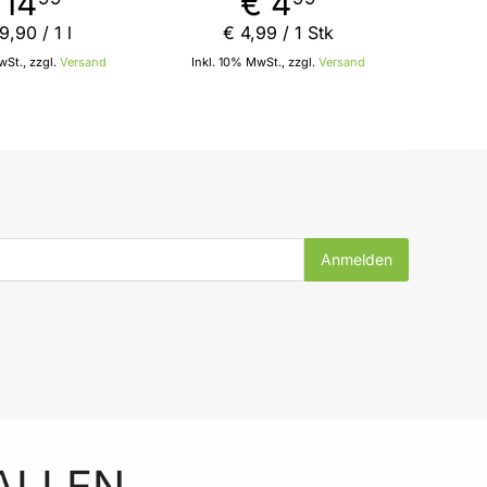
 14
€ 4
von PepUp
49
,
90
/ 1 l
€ 4
,
99
/ 1 Stk
St., zzgl.
Versand
Inkl. 10% MwSt., zzgl.
Versand
In den Warenkorb
In den Warenkorb
ALLEN