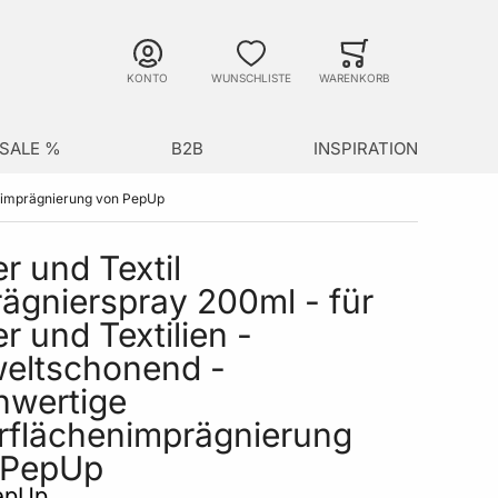
Suche
Minicart
Suche schließen
KONTO
WUNSCHLISTE
WARENKORB
SALE %
B2B
INSPIRATION
enimprägnierung von PepUp
r und Textil
ägnierspray 200ml - für
r und Textilien -
eltschonend -
hwertige
rflächenimprägnierung
 PepUp
epUp