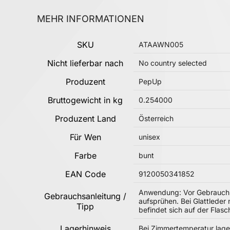
MEHR INFORMATIONEN
Mehr Informationen
SKU
ATAAWN005
Nicht lieferbar nach
No country selected
Produzent
PepUp
Bruttogewicht in kg
0.254000
Produzent Land
Österreich
Für Wen
unisex
Farbe
bunt
EAN Code
9120050341852
Anwendung: Vor Gebrauch g
Gebrauchsanleitung /
aufsprühen. Bei Glattlede
Tipp
befindet sich auf der Flasc
Lagerhinweis
Bei Zimmertemperatur lager