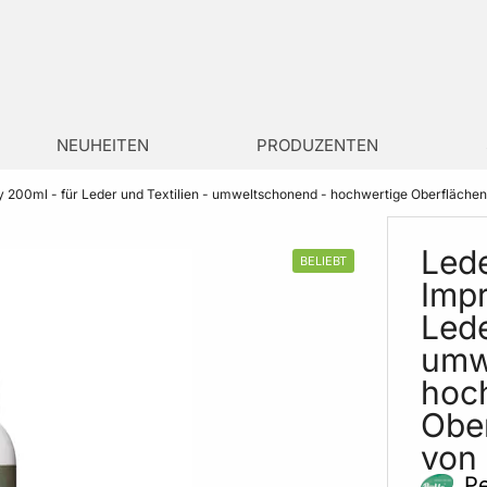
NEUHEITEN
PRODUZENTEN
ay 200ml - für Leder und Textilien - umweltschonend - hochwertige Oberfläch
Lede
BELIEBT
Impr
Lede
umw
hoc
Obe
von
P