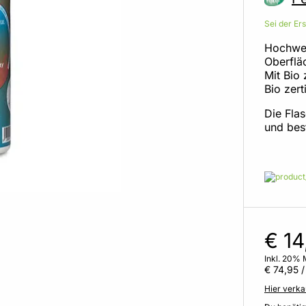
Sei der Er
Hochwer
Oberfläc
Mit Bio
Bio zert
Die Fla
und bes
€ 14
Inkl. 20% 
€ 74,95
/ 
Hier verka