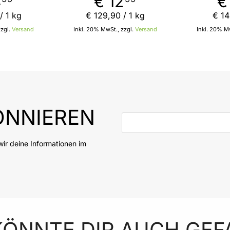
4
€ 12
€
Leder geeignet von
Duft 
PepUp
/ 1 kg
€ 129
,
90
/ 1 kg
€ 1
zzgl.
Versand
Inkl. 20% MwSt., zzgl.
Versand
Inkl. 20% Mw
 den Warenkorb
In den Warenkorb
NNIEREN
E-Mail-Adresse
ir deine Informationen im
KÖNNTE DIR AUCH GEF