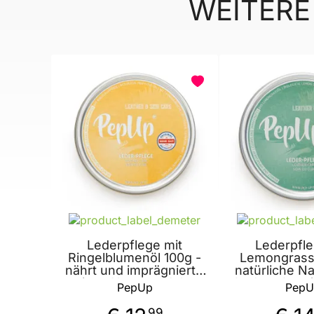
WEITERE
BELIEBT
BELIEBT
Lederpflege mit
Lederpfle
Ringelblumenöl 100g -
Lemongrassö
nährt und imprägniert -
natürliche N
reines Naturprodukt -
Leder - Impr
PepUp
PepU
dermatologisch
- dermato
zertifiziert von PepUp
zertifiziert
99