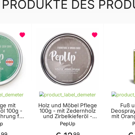
 PRODUKTE DES PRO
BELIEBT
ge mit
Holz und Möbel Pflege
Fuß 
l 100g -
100g - mit Zedernholz
Deospray
ahrung für
und Zirbelkieferöl -
mit Oran
ägnierung
Farbaktivierung -
entzünd
p
PepUp
logisch
Imprägnierung -
- fö
 von PepUp
antibakteriell - für
Durchblut
99
99