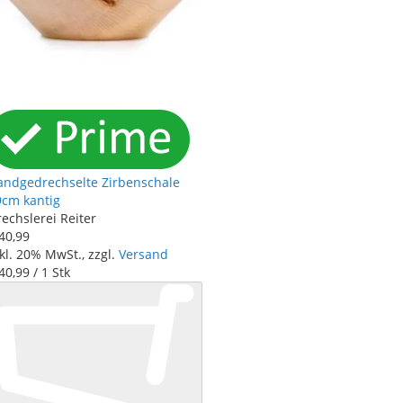
andgedrechselte Zirbenschale
9cm kantig
echslerei Reiter
40
,
99
kl. 20% MwSt., zzgl.
Versand
40
,
99
/ 1 Stk