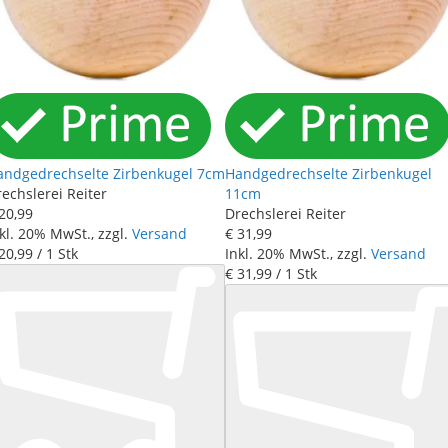
andgedrechselte Zirbenkugel 7cm
Handgedrechselte Zirbenkugel
echslerei Reiter
11cm
20
,
99
Drechslerei Reiter
kl. 20% MwSt., zzgl.
Versand
€ 31
,
99
20
,
99
/ 1 Stk
Inkl. 20% MwSt., zzgl.
Versand
€ 31
,
99
/ 1 Stk