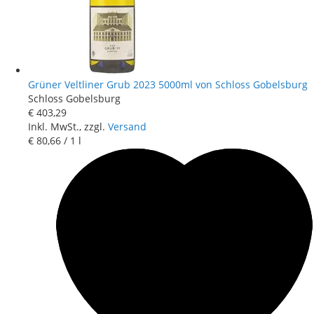
Grüner Veltliner Grub 2023 5000ml von Schloss Gobelsburg
Schloss Gobelsburg
€ 403
,
29
Inkl. MwSt., zzgl.
Versand
€ 80
,
66
/ 1 l