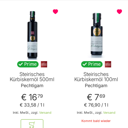
BELIEBT
Steirisches
Steirisches
Kürbiskernöl 500ml
Kürbiskernöl 100ml
Pechtigam
Pechtigam
€ 16
€ 7
79
69
€ 33
,
58
/ 1 l
€ 76
,
90
/ 1 l
Inkl. MwSt., zzgl.
Versand
Inkl. MwSt., zzgl.
Versand
Kommt bald wieder
In den Warenkorb