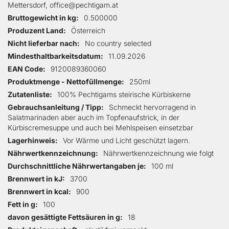
Mettersdorf, office@pechtigam.at
Bruttogewicht in kg
0.500000
Produzent Land
Österreich
Nicht lieferbar nach
No country selected
Mindesthaltbarkeitsdatum
11.09.2026
EAN Code
9120089360060
Produktmenge - Nettofüllmenge
250ml
Zutatenliste
100% Pechtigams steirische Kürbiskerne
Gebrauchsanleitung / Tipp
Schmeckt hervorragend in
Salatmarinaden aber auch im Topfenaufstrick, in der
Kürbiscremesuppe und auch bei Mehlspeisen einsetzbar
Lagerhinweis
Vor Wärme und Licht geschützt lagern.
Nährwertkennzeichnung
Nährwertkennzeichnung wie folgt
Durchschnittliche Nährwertangaben je
100 ml
Brennwert in kJ
3700
Brennwert in kcal
900
Fett in g
100
davon gesättigte Fettsäuren in g
18