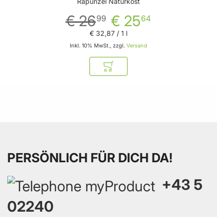
Rapunzel Naturkost
€ 26
€ 25
99
64
€ 32
,
87
/ 1 l
Inkl. 10% MwSt., zzgl.
Versand
In den Warenkorb
PERSÖNLICH FÜR DICH DA!
+43 5
02240