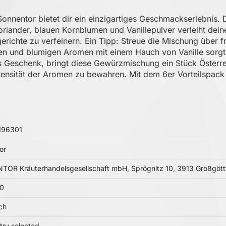
onnentor bietet dir ein einzigartiges Geschmackserlebnis. 
riander, blauen Kornblumen und Vanillepulver verleiht dei
richte zu verfeinern. Ein Tipp: Streue die Mischung über f
en und blumigen Aromen mit einem Hauch von Vanille sorgt f
ls Geschenk, bringt diese Gewürzmischung ein Stück Österre
ntensität der Aromen zu bewahren. Mit dem 6er Vorteilspac
196301
or
OR Kräuterhandelsgesellschaft mbH, Sprögnitz 10, 3913 Großgöttfr
00
ch
try selected