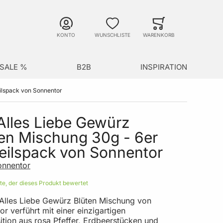
Suche
Minicart
Suche schließen
KONTO
WUNSCHLISTE
WARENKORB
SALE %
B2B
INSPIRATION
eilspack von Sonnentor
Alles Liebe Gewürz
en Mischung 30g - 6er
eilspack von Sonnentor
onnentor
ste, der dieses Produkt bewertet
 Alles Liebe Gewürz Blüten Mischung von
r verführt mit einer einzigartigen
tion aus rosa Pfeffer, Erdbeerstücken und