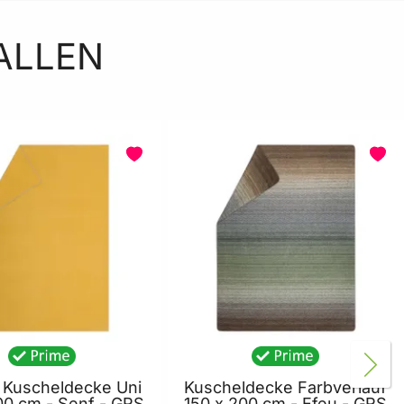
ALLEN
e Kuscheldecke Uni
Kuscheldecke Farbverlauf
00 cm - Senf - GRS
150 x 200 cm - Efeu - GRS