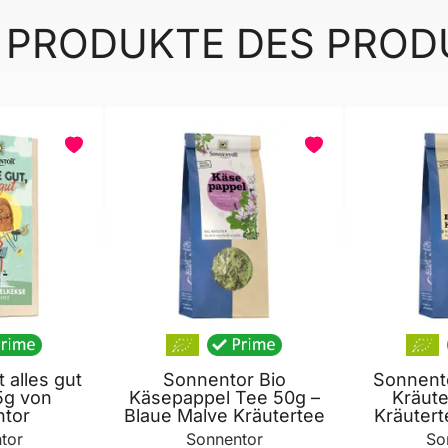
 PRODUKTE DES PRO
 alles gut
Sonnentor Bio
Sonnent
5g von
Käsepappel Tee 50g –
Kräute
tor
Blaue Malve Kräutertee
Kräuter
tor
Sonnentor
So