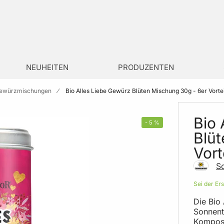
NEUHEITEN
PRODUZENTEN
ewürzmischungen
Bio Alles Liebe Gewürz Blüten Mischung 30g - 6er Vort
Bio 
-
5
%
Blüt
Vort
S
Sei der Er
Die Bio
Sonnento
Komposi