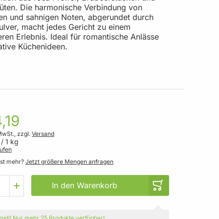
üten. Die harmonische Verbindung von
gen und sahnigen Noten, abgerundet durch
pulver, macht jedes Gericht zu einem
ren Erlebnis. Ideal für romantische Anlässe
ative Küchenideen.
,19
MwSt., zzgl.
Versand
/ 1 kg
ufen
gst mehr?
Jetzt größere Mengen anfragen
In den Warenkorb
nell!
Nur mehr
25 Produkte
verfügbar!