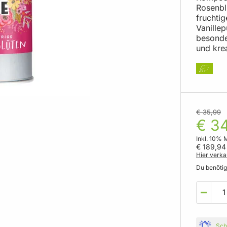
Rosenbl
fruchti
Vanille
besonde
und kre
€ 35,99
€ 34
Inkl. 10% 
€ 189,94
Hier verka
Du benöti
Sch