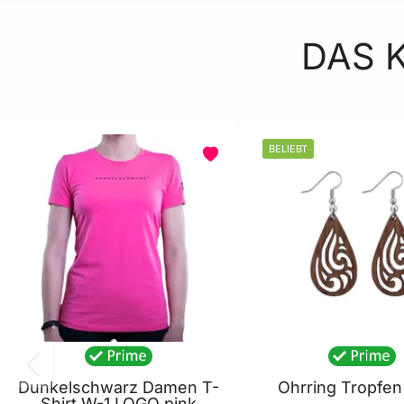
DAS 
BELIEBT
Dunkelschwarz Damen T-
Ohrring Tropfe
Shirt W-1 LOGO pink