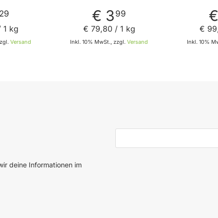
€ 3
€
29
99
 1 kg
€ 79
,
80
/ 1 kg
€ 99
zgl.
Versand
Inkl. 10% MwSt., zzgl.
Versand
Inkl. 10% Mw
 den Warenkorb
In den Warenkorb
E-Mail-Adresse
ir deine Informationen im