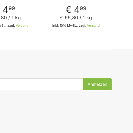
 4
€ 4
99
99
,
80
/ 1 kg
€ 99
,
80
/ 1 kg
St., zzgl.
Versand
Inkl. 10% MwSt., zzgl.
Versand
In den Warenkorb
In den Warenkorb