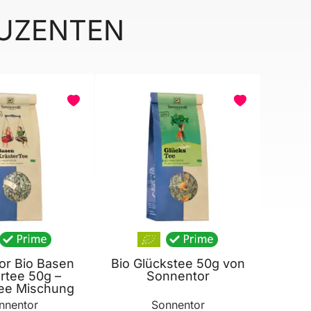
DUZENTEN
or Bio Basen
Bio Glückstee 50g von
rtee 50g –
Sonnentor
tee Mischung
nnentor
Sonnentor