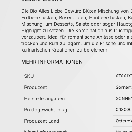
Die Bio Alles Liebe Gewürz Blüten Mischung von S
Erdbeerstücken, Rosenblüten, Himbeerstücken, Ko
Mischung, um Desserts, Salate oder sogar Hauptge
Highlight zu setzen. Die Kombination aus fruchtig
verzaubert. Ideal für romantische Anlässe oder a
trocken und kühl zu lagern, um die Frische und I
kulinarischen Kreationen zu bereichern.
MEHR INFORMATIONEN
Mehr Informationen
SKU
ATAAIY
Produzent
Sonnent
Herstellerangaben
SONNENT
Bruttogewicht in kg
0.1800
Produzent Land
Österrei
Nicht lieferbar nach
No coun