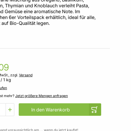
n, Thymian und Knoblauch verleiht Pasta,
nd Gemüse eine aromatische Note. Im
hen 6er Vorteilspack erhältlich, ideal für alle,
 auf Bio-Qualität legen.
,09
MwSt., zzgl.
Versand
/ 1 kg
ufen
gst mehr?
Jetzt größere Mengen anfragen
In den Warenkorb
sand voraussichtlich am … wenn du jetzt kaufst!