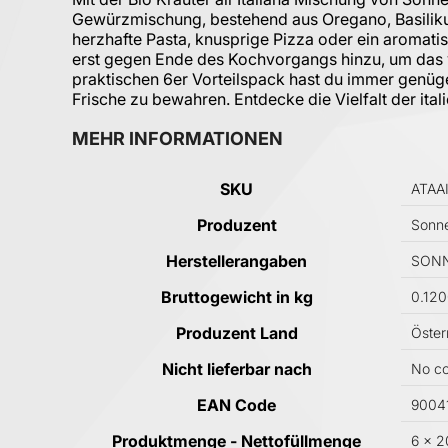
Gewürzmischung, bestehend aus Oregano, Basiliku
herzhafte Pasta, knusprige Pizza oder ein aromatis
erst gegen Ende des Kochvorgangs hinzu, um das vo
praktischen 6er Vorteilspack hast du immer genüge
Frische zu bewahren. Entdecke die Vielfalt der it
MEHR INFORMATIONEN
Mehr Informationen
SKU
ATAA
Produzent
Sonne
Herstellerangaben
SONNE
Bruttogewicht in kg
0.12
Produzent Land
Öster
Nicht lieferbar nach
No co
EAN Code
9004
Produktmenge - Nettofüllmenge
6 x 2