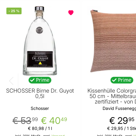
-
25
%
SCHOSSER Birne Dr. Guyot
Kissenhülle Colorgr
0,5l
50 cm - Mittelbra
zertifiziert - von
Fussenegge
Schosser
David Fusseneg
€ 53
€ 40
€ 29
99
49
95
€ 80
,
98
/ 1 l
€ 29
,
95
/ 1 St