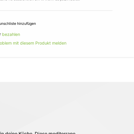
nschliste hinzufügen
r
bezahlen
roblem mit diesem Produkt melden
 in deine Küche. Diese mediterrane