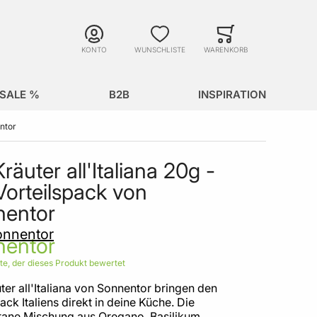
Suche
Minicart
Suche schließen
KONTO
WUNSCHLISTE
WARENKORB
SALE %
B2B
INSPIRATION
entor
räuter all'Italiana 20g -
Vorteilspack von
nentor
onnentor
ste, der dieses Produkt bewertet
ter all'Italiana von Sonnentor bringen den
k Italiens direkt in deine Küche. Die
rane Mischung aus Oregano, Basilikum,