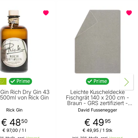
 Gin Rich Dry Gin 43
Leichte Kuscheldecke
 500ml von Rick Gin
Fischgrät 140 x 200 cm -
Braun - GRS zertifiziert -
von David Fussenegger
Rick Gin
David Fussenegger
€ 48
€ 49
50
95
€ 97
,
00
/ 1 l
€ 49
,
95
/ 1 Stk