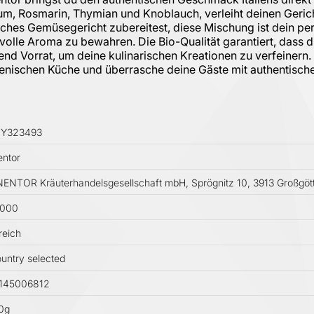
m, Rosmarin, Thymian und Knoblauch, verleiht deinen Geric
ches Gemüsegericht zubereitest, diese Mischung ist dein perfe
lle Aroma zu bewahren. Die Bio-Qualität garantiert, dass d
nd Vorrat, um deine kulinarischen Kreationen zu verfeinern.
alienischen Küche und überrasche deine Gäste mit authentisc
IY323493
ntor
NTOR Kräuterhandelsgesellschaft mbH, Sprögnitz 10, 3913 Großgöttf
0000
reich
untry selected
145006812
0g