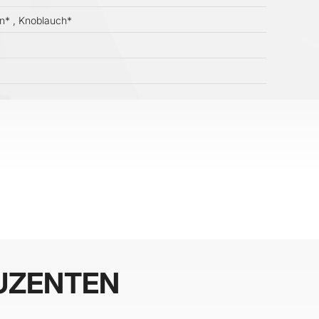
an* , Knoblauch*
UZENTEN