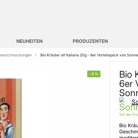
NEUHEITEN
PRODUZENTEN
ewürzmischungen
Bio Kräuter all'Italiana 20g - 6er Vorteilspack von Sonn
Bio K
-
5
%
6er 
Son
S
Sei der Er
Bio Kräu
Geschmac
mediter