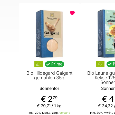
BELIEBT
Bio Hildegard Galgant
Bio Laune gut
gemahlen 35g
Kekse 12
Sonnen
Sonnentor
Sonnen
€ 2
€ 4
79
€ 79
,
71
/ 1 kg
€ 34
,
32
/
Inkl. 20% MwSt., zzgl.
Versand
Inkl. 20% MwSt., 