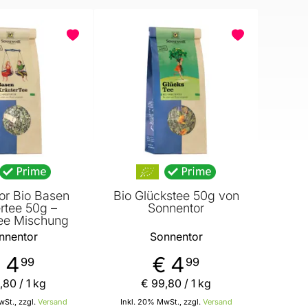
or Bio Basen
Bio Glückstee 50g von
rtee 50g –
Sonnentor
tee Mischung
nnentor
Sonnentor
 4
€ 4
99
99
,
80
/ 1 kg
€ 99
,
80
/ 1 kg
St., zzgl.
Versand
Inkl. 20% MwSt., zzgl.
Versand