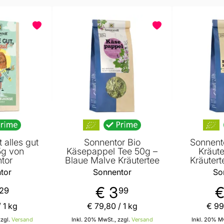
 alles gut
Sonnentor Bio
Sonnent
5g von
Käsepappel Tee 50g –
Kräute
tor
Blaue Malve Kräutertee
Kräuter
tor
Sonnentor
So
€ 3
€
29
99
 1 kg
€ 79
,
80
/ 1 kg
€ 99
zzgl.
Versand
Inkl. 20% MwSt., zzgl.
Versand
Inkl. 20% Mw