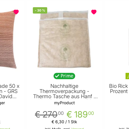
-
30
%
ade 50 x
Nachhaltige
Bio Rick
un - GRS
Thermoverpackung -
Prozent
 David
Thermo Tasche aus Hanf -
r
45x42cm - 15Liter - 30
ger
myProduct
Stück
€ 270
€ 189
00
00
k
€ 6
,
30
/ 1 Stk