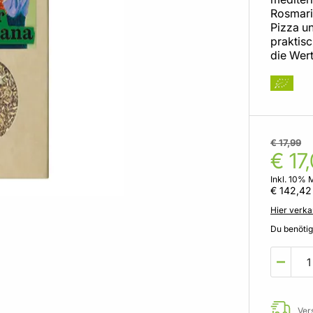
Rosmari
Pizza u
praktisc
die Wert
€ 17,99
€ 17
Inkl. 10% 
€ 142,42
Hier verka
Du benöti
Ver