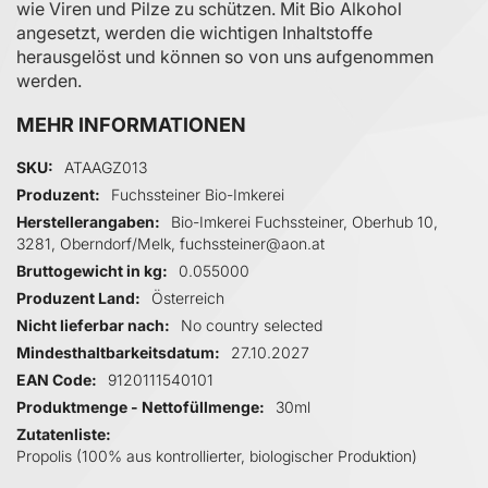
wie Viren und Pilze zu schützen. Mit Bio Alkohol
angesetzt, werden die wichtigen Inhaltstoffe
herausgelöst und können so von uns aufgenommen
werden.
MEHR INFORMATIONEN
Mehr Informationen
SKU
ATAAGZ013
Produzent
Fuchssteiner Bio-Imkerei
Herstellerangaben
Bio-Imkerei Fuchssteiner, Oberhub 10,
3281, Oberndorf/Melk, fuchssteiner@aon.at
Bruttogewicht in kg
0.055000
Produzent Land
Österreich
Nicht lieferbar nach
No country selected
Mindesthaltbarkeitsdatum
27.10.2027
EAN Code
9120111540101
Produktmenge - Nettofüllmenge
30ml
Zutatenliste
Propolis (100% aus kontrollierter, biologischer Produktion)