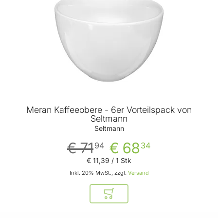
Meran Kaffeeobere - 6er Vorteilspack von
Seltmann
Seltmann
€ 71
€ 68
94
34
€ 11
,
39
/ 1 Stk
Inkl. 20% MwSt., zzgl.
Versand
In den Warenkorb