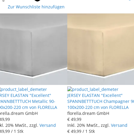
Zur Wunschliste hinzufügen
ERSEY ELASTAN "Excellent"
JERSEY ELASTAN "Excellent"
PANNBETTTUCH Metallic 90-
SPANNBETTTUCH Champagner 9
00x200-220 cm von FLORELLA
100x200-220 cm von FLORELLA
lorella.dream GmbH
florella.dream GmbH
49
,
99
€ 49
,
99
kl. 20% MwSt., zzgl.
Versand
Inkl. 20% MwSt., zzgl.
Versand
49
,
99
/ 1 Stk
€ 49
,
99
/ 1 Stk