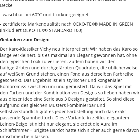
Decke
- waschbar bei 60°C und trocknergeeignet
- zertifizierte Markenqualität nach OEKO-TEX® MADE IN GREEN
(inkludiert OEKO-TEX® STANDARD 100)
Gedanken zum Design:
Der Karo-Klassiker Vichy neu interpretiert: Wir haben das Karo so
lange verkleinert, bis es maximal an Eleganz gewonnen hat, ohne
den typischen Look zu verlieren. Zudem haben wir den
halbgefärbten und durchgefärbten Quadraten, die üblicherweise
auf weißem Grund stehen, einen Fond aus derselben Farbreihe
geschenkt. Das Ergebnis ist ein stylischer und kongenialer
Kompromiss zwischen uni und gemustert. Da wir das Spiel mit
den Farben und der Kombination von Designs so lieben haben wir
aus dieser Idee eine Serie aus 3 Designs gestaltet. So sind diese
aufgrund des gleichen Musters kombinierbar und
selbstverständlich gibt es jeder Farbstellung auch das exakt
passende Spannbetttuch. Diese Variante in zeitlos elegantem
Leinen-Beige ist nicht nur elegant, sie erdet die Aura im
Schlafzimmer – Brigitte Bardot hätte sich sicher auch gerne davon
umschmeicheln lassen.