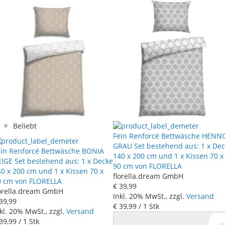
Beliebt
Fein Renforcé Bettwäsche HENN
GRAU Set bestehend aus: 1 x De
ein Renforcé Bettwäsche BONIA
140 x 200 cm und 1 x Kissen 70 x
EIGE Set bestehend aus: 1 x Decke
90 cm von FLORELLA
0 x 200 cm und 1 x Kissen 70 x
florella.dream GmbH
0 cm von FLORELLA
€ 39
,
99
lorella.dream GmbH
Inkl. 20% MwSt., zzgl.
Versand
39
,
99
€ 39
,
99
/ 1 Stk
kl. 20% MwSt., zzgl.
Versand
39
,
99
/ 1 Stk