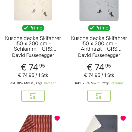
Kuscheldecke Skifahrer
Kuscheldecke Skifahrer
150 x 200 cm -
150 x 200 cm -
Schlamm - GRS
Anthrazit - GRS
zertifiziert - von David
zertifiziert - von David
David Fussenegger
David Fussenegger
Fussenegger
Fussenegger
€ 74
€ 74
95
95
€ 74
,
95
/ 1 Stk
€ 74
,
95
/ 1 Stk
Inkl. 10% MwSt., zzgl.
Versand
Inkl. 20% MwSt., zzgl.
Versand
In den Warenkorb
In den Warenkor
BELIEBT