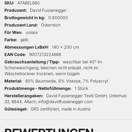
Mehr Informationen
SKU
ATABEL680
Produzent
David Fussenegger
Bruttogewicht in kg
0.800000
Produzent Land
Österreich
Für Wen
unisex
Farbe
gelb
Abmessungen LxBxH
140 x 200 cm
EAN Code
9007213224668
Gebrauchsanleitung / Tipp
waschbar bei 40° im
Schonwaschgang, bleichen nicht erlaubt, nicht im
Wäschetrockner trocknen, warm bügeln
Material
85% Baumwolle, 8% Viskose, 7% Polyacryl
Produktmenge - Nettofüllmenge
1 Stück
Herstellerangaben
David Fussenegger Textil GmbH, Unterhub
33, 6844, Altach, info@davidfussenegger.com
Gütesiegel
GRS zertifiziert, made in Austria