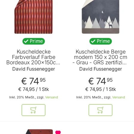
Kuscheldecke
Kuscheldecke Berge
Farbverlauf Farbe
modern 150 x 200 cm
Bordeaux 200x150cm
- Grau - GRS zertifiziert
von David
- von David
David Fussenegger
David Fussenegger
Fussenegger
Fussenegger
€ 74
€ 74
95
95
€ 74
,
95
/ 1 Stk
€ 74
,
95
/ 1 Stk
Inkl. 20% MwSt., zzgl.
Versand
Inkl. 20% MwSt., zzgl.
Versand
In den Warenkorb
In den Warenkor