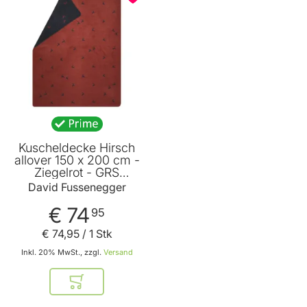
Kuscheldecke Hirsch
allover 150 x 200 cm -
Ziegelrot - GRS
zertifiziert - von David
David Fussenegger
Fussenegger
€ 74
95
€ 74
,
95
/ 1 Stk
Inkl. 20% MwSt., zzgl.
Versand
In den Warenkorb