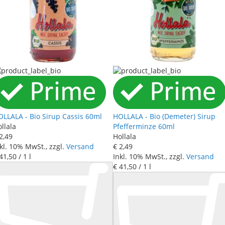
LLALA - Bio Sirup Cassis 60ml
HOLLALA - Bio (Demeter) Sirup
llala
Pfefferminze 60ml
2
,
49
Hollala
kl. 10% MwSt., zzgl.
Versand
€ 2
,
49
41
,
50
/ 1 l
Inkl. 10% MwSt., zzgl.
Versand
€ 41
,
50
/ 1 l