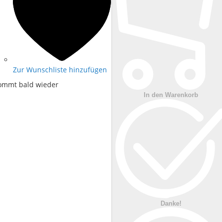
Zur Wunschliste hinzufügen
ommt bald wieder
In den Warenkorb
Danke!