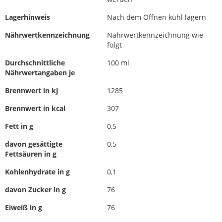
Lagerhinweis
Nach dem Öffnen kühl lagern
Nährwertkennzeichnung
Nährwertkennzeichnung wie
folgt
Durchschnittliche
100 ml
Nährwertangaben je
Brennwert in kJ
1285
Brennwert in kcal
307
Fett in g
0,5
davon gesättigte
0,5
Fettsäuren in g
Kohlenhydrate in g
0,1
davon Zucker in g
76
Eiweiß in g
76