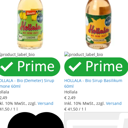
OLLALA - Bio (Demeter) Sirup
HOLLALA - Bio Sirup Basilikum
imone 60ml
60ml
llala
Hollala
2
,
49
€ 2
,
49
kl. 10% MwSt., zzgl.
Versand
Inkl. 10% MwSt., zzgl.
Versand
41
,
50
/ 1 l
€ 41
,
50
/ 1 l