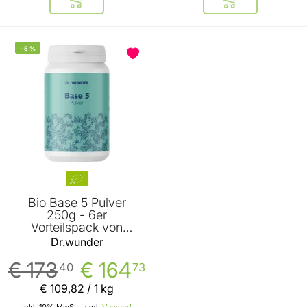
In den Warenkorb
In den Warenkor
-
5
%
Bio Base 5 Pulver
250g - 6er
Vorteilspack von
Dr.wunder
Dr.wunder
€ 173
€ 164
40
73
€ 109
,
82
/ 1 kg