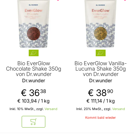
Bio EverGlow
Bio EverGlow Vanilla-
Chocolate Shake 350g
Lucuma Shake 350g
von Dr.wunder
von Dr.wunder
Dr.wunder
Dr.wunder
€ 36
€ 38
38
90
€ 103
,
94
/ 1 kg
€ 111
,
14
/ 1 kg
Inkl. 10% MwSt., zzgl.
Versand
Inkl. 20% MwSt., zzgl.
Versand
Kommt bald wieder
In den Warenkorb