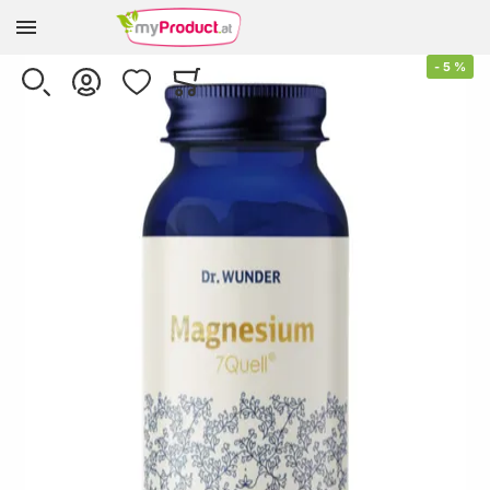
Zur Homepage
Skip to the end of the images gallery
-
5
%
SUCHE
KONTO
WUNSCHLISTE
WARENKORB
Minicart