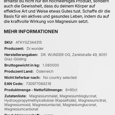
erhältst du nicht nur ein hochwertiges Produkt, sondern
auch die Gewissheit, dass du deinem Körper auf
effektive Art und Weise etwas Gutes tust. Schaffe dir die
Basis für ein aktives und gesundes Leben, indem du auf
die kraftvolle Wirkung von Magnesium setzt.
MEHR INFORMATIONEN
Mehr Informationen
SKU
ATKYGZ344315
Produzent
Dr.wunder
Herstellerangaben
DR. WUNDER OG, Zanklstraße 49, 8051
Graz-Gösting
Bruttogewicht in kg
1.080000
Produzent Land
Österreich
Nicht lieferbar nach
No country selected
EAN Code
730977064216
Produktmenge - Nettofüllmenge
6x60ct
Zutatenliste
Magnesiummalat, Magnesiumbisglycinat,
Hydroxypropylmethylcellulose (Kapselhülle), Magnesiumcitrat,
Magnesiumoxid, Magnesiumlactat, Magnesiumgluconat,
Magnesiumcarbonat
Produkteigenschaft