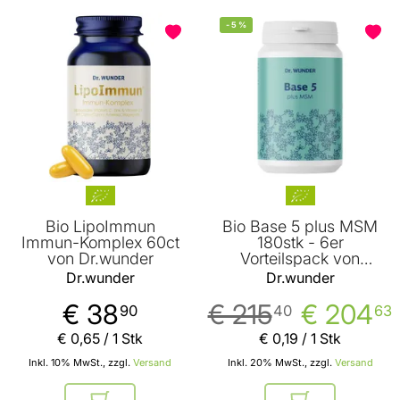
-
5
%
Bio LipoImmun
Bio Base 5 plus MSM
Immun-Komplex 60ct
180stk - 6er
von Dr.wunder
Vorteilspack von
Dr.wunder
Dr.wunder
Dr.wunder
€ 38
€ 215
€ 204
90
40
63
€ 0
,
65
/ 1 Stk
€ 0
,
19
/ 1 Stk
Inkl. 10% MwSt., zzgl.
Versand
Inkl. 20% MwSt., zzgl.
Versand