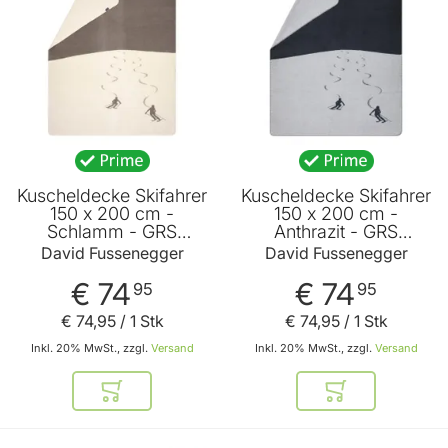
Kuscheldecke Skifahrer
Kuscheldecke Skifahrer
150 x 200 cm -
150 x 200 cm -
Schlamm - GRS
Anthrazit - GRS
zertifiziert - von David
zertifiziert - von David
David Fussenegger
David Fussenegger
Fussenegger
Fussenegger
€ 74
€ 74
95
95
€ 74
,
95
/ 1 Stk
€ 74
,
95
/ 1 Stk
Inkl. 20% MwSt., zzgl.
Versand
Inkl. 20% MwSt., zzgl.
Versand
In den Warenkorb
In den Warenkor