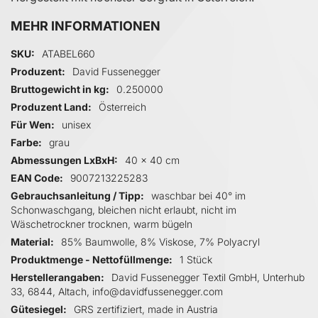
MEHR INFORMATIONEN
Mehr Informationen
SKU
ATABEL660
Produzent
David Fussenegger
Bruttogewicht in kg
0.250000
Produzent Land
Österreich
Für Wen
unisex
Farbe
grau
Abmessungen LxBxH
40 x 40 cm
EAN Code
9007213225283
Gebrauchsanleitung / Tipp
waschbar bei 40° im
Schonwaschgang, bleichen nicht erlaubt, nicht im
Wäschetrockner trocknen, warm bügeln
Material
85% Baumwolle, 8% Viskose, 7% Polyacryl
Produktmenge - Nettofüllmenge
1 Stück
Herstellerangaben
David Fussenegger Textil GmbH, Unterhub
33, 6844, Altach, info@davidfussenegger.com
Gütesiegel
GRS zertifiziert, made in Austria