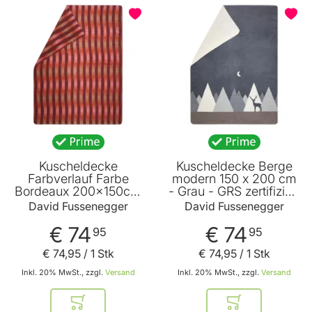
BELIEBT
Kuscheldecke
Kuscheldecke Berge
Farbverlauf Farbe
modern 150 x 200 cm
Bordeaux 200x150cm
- Grau - GRS zertifiziert
von David
- von David
David Fussenegger
David Fussenegger
Fussenegger
Fussenegger
€ 74
€ 74
95
95
€ 74
,
95
/ 1 Stk
€ 74
,
95
/ 1 Stk
Inkl. 20% MwSt., zzgl.
Versand
Inkl. 20% MwSt., zzgl.
Versand
In den Warenkorb
In den Warenkor