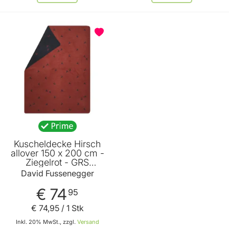
Kuscheldecke Hirsch
allover 150 x 200 cm -
Ziegelrot - GRS
zertifiziert - von David
David Fussenegger
Fussenegger
€ 74
95
€ 74
,
95
/ 1 Stk
Inkl. 20% MwSt., zzgl.
Versand