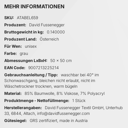
MEHR INFORMATIONEN
Mehr Informationen
SKU
ATABEL659
Produzent
David Fussenegger
Bruttogewicht in kg
0.140000
Produzent Land
Österreich
Für Wen
unisex
Farbe
grau
Abmessungen LxBxH
50 x 50 cm
EAN Code
9007213225214
Gebrauchsanleitung / Tipp
waschbar bei 40° im
Schonwaschgang, bleichen nicht erlaubt, nicht im
Wäschetrockner trocknen, warm bügeln
Material
85% Baumwolle, 8% Viskose, 7% Polyacryl
Produktmenge - Nettofüllmenge
1 Stück
Herstellerangaben
David Fussenegger Textil GmbH, Unterhub
33, 6844, Altach, info@davidfussenegger.com
Gütesiegel
GRS zertifiziert, made in Austria