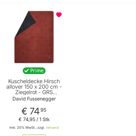
Kuscheldecke Hirsch
allover 150 x 200 cm -
Ziegelrot - GRS
zertifiziert - von David
David Fussenegger
Fussenegger
€ 74
95
€ 74
,
95
/ 1 Stk
Inkl. 20% MwSt., zzgl.
Versand