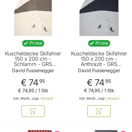
Kuscheldecke Skifahrer
Kuscheldecke Skifahrer
150 x 200 cm -
150 x 200 cm -
Schlamm - GRS
Anthrazit - GRS
zertifiziert - von David
zertifiziert - von David
David Fussenegger
David Fussenegger
Fussenegger
Fussenegger
€ 74
€ 74
95
95
€ 74
,
95
/ 1 Stk
€ 74
,
95
/ 1 Stk
Inkl. MwSt., zzgl.
Versand
Inkl. MwSt., zzgl.
Versand
In den Warenkorb
In den Warenkor
BELIEBT