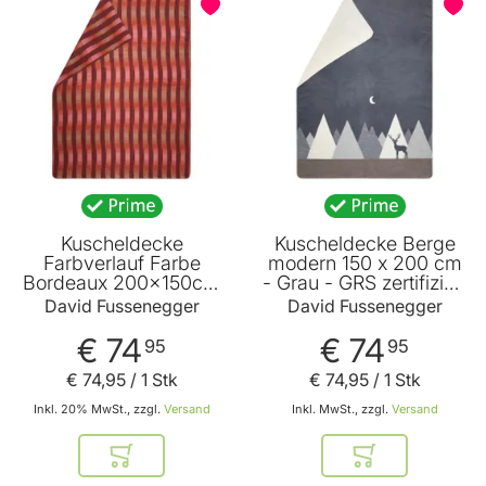
Kuscheldecke
Kuscheldecke Berge
Farbverlauf Farbe
modern 150 x 200 cm
Bordeaux 200x150cm
- Grau - GRS zertifiziert
von David
- von David
David Fussenegger
David Fussenegger
Fussenegger
Fussenegger
€ 74
€ 74
95
95
€ 74
,
95
/ 1 Stk
€ 74
,
95
/ 1 Stk
Inkl. 20% MwSt., zzgl.
Versand
Inkl. MwSt., zzgl.
Versand
In den Warenkorb
In den Warenkor