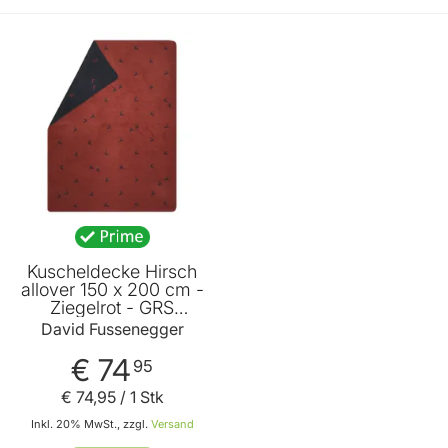
Kuscheldecke Hirsch
allover 150 x 200 cm -
Ziegelrot - GRS
zertifiziert - von David
David Fussenegger
Fussenegger
€ 74
95
€ 74
,
95
/ 1 Stk
Inkl. 20% MwSt., zzgl.
Versand