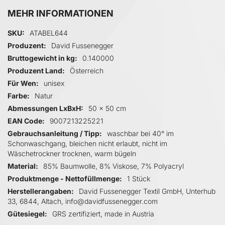
MEHR INFORMATIONEN
Mehr Informationen
SKU
ATABEL644
Produzent
David Fussenegger
Bruttogewicht in kg
0.140000
Produzent Land
Österreich
Für Wen
unisex
Farbe
Natur
Abmessungen LxBxH
50 x 50 cm
EAN Code
9007213225221
Gebrauchsanleitung / Tipp
waschbar bei 40° im
Schonwaschgang, bleichen nicht erlaubt, nicht im
Wäschetrockner trocknen, warm bügeln
Material
85% Baumwolle, 8% Viskose, 7% Polyacryl
Produktmenge - Nettofüllmenge
1 Stück
Herstellerangaben
David Fussenegger Textil GmbH, Unterhub
33, 6844, Altach, info@davidfussenegger.com
Gütesiegel
GRS zertifiziert, made in Austria