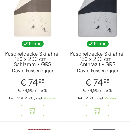
Kuscheldecke Skifahrer
Kuscheldecke Skifahrer
150 x 200 cm -
150 x 200 cm -
Schlamm - GRS
Anthrazit - GRS
zertifiziert - von David
zertifiziert - von David
David Fussenegger
David Fussenegger
Fussenegger
Fussenegger
€ 74
€ 74
95
95
€ 74
,
95
/ 1 Stk
€ 74
,
95
/ 1 Stk
Inkl. 20% MwSt., zzgl.
Versand
Inkl. MwSt., zzgl.
Versand
In den Warenkorb
In den Warenkor