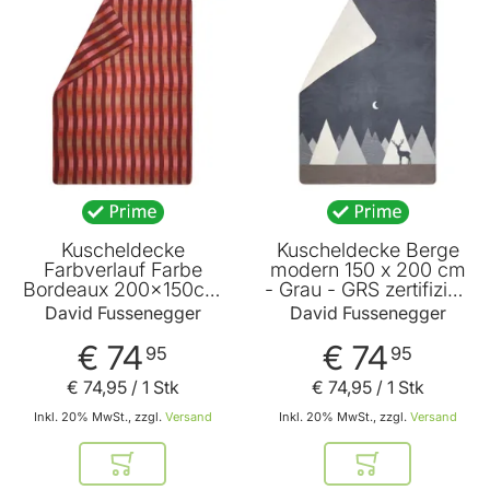
BELIEBT
Kuscheldecke
Kuscheldecke Berge
Farbverlauf Farbe
modern 150 x 200 cm
Bordeaux 200x150cm
- Grau - GRS zertifiziert
von David
- von David
David Fussenegger
David Fussenegger
Fussenegger
Fussenegger
€ 74
€ 74
95
95
€ 74
,
95
/ 1 Stk
€ 74
,
95
/ 1 Stk
Inkl. 20% MwSt., zzgl.
Versand
Inkl. 20% MwSt., zzgl.
Versand
In den Warenkorb
In den Warenkor