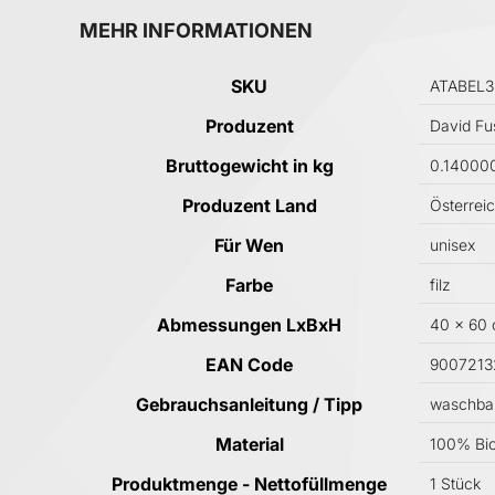
MEHR INFORMATIONEN
Mehr Informationen
SKU
ATABEL3
Produzent
David Fu
Bruttogewicht in kg
0.14000
Produzent Land
Österrei
Für Wen
unisex
Farbe
filz
Abmessungen LxBxH
40 x 60
EAN Code
900721
Gebrauchsanleitung / Tipp
waschbar
Material
100% Bio
Produktmenge - Nettofüllmenge
1 Stück