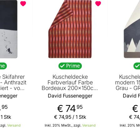
BELIEBT
 Skifahrer
Kuscheldecke
Kuschel
- Anthrazit
Farbverlauf Farbe
modern 1
iert - von
Bordeaux 200x150cm
Grau - GRS
enegger
von David Fussenegger
von Davi
enegger
David Fussenegger
David 
4
€ 74
€
95
95
 1 Stk
€ 74
,
95
/ 1 Stk
€ 74
zzgl.
Versand
Inkl. 20% MwSt., zzgl.
Versand
Inkl. 20% Mw