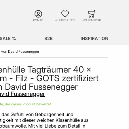
Suche
Minicart
Suche schließen
KONTO
WUNSCHLISTE
WARENKORB
SALE %
B2B
INSPIRATION
 - von David Fussenegger
enhülle Tagträumer 40 x
m - Filz - GOTS zertifiziert
n David Fussenegger
vid Fussenegger
ste, der dieses Produkt bewertet
 das Gefühl von Geborgenheit und
igkeit mit dieser weichen Kissenhülle aus
baumwolle. Mit viel Liebe zum Detail in