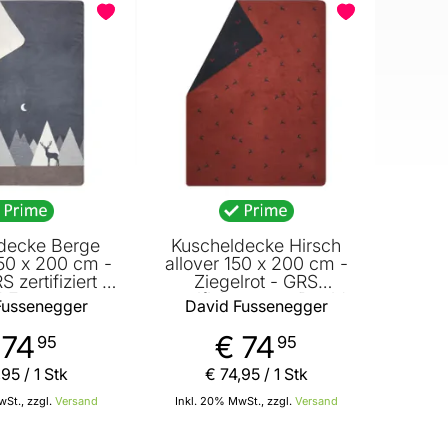
decke Berge
Kuscheldecke Hirsch
50 x 200 cm -
allover 150 x 200 cm -
 zertifiziert -
Ziegelrot - GRS
d Fussenegger
zertifiziert - von David
Fussenegger
David Fussenegger
Fussenegger
 74
€ 74
95
95
,
95
/ 1 Stk
€ 74
,
95
/ 1 Stk
St., zzgl.
Versand
Inkl. 20% MwSt., zzgl.
Versand