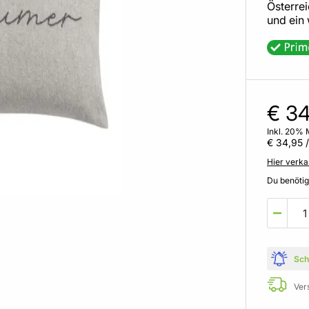
Österrei
und ein 
€ 34
Inkl. 20% 
€ 34,95
/
Hier verka
Du benöti
Sch
Ver