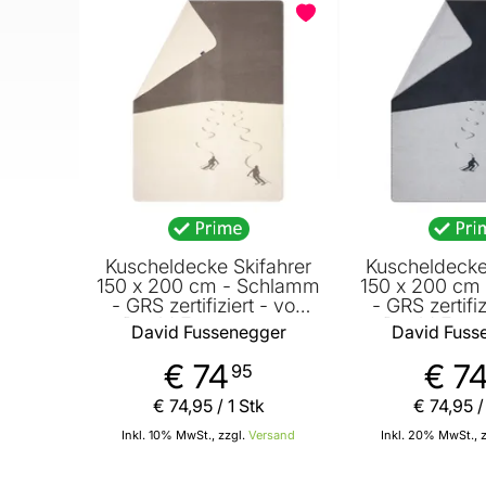
Kuscheldecke Skifahrer
Kuscheldecke
150 x 200 cm - Schlamm
150 x 200 cm 
- GRS zertifiziert - von
- GRS zertifiz
David Fussenegger
David Fuss
David Fussenegger
David Fuss
€ 74
€ 7
95
€ 74
,
95
/ 1 Stk
€ 74
,
95
/
Inkl. 10% MwSt., zzgl.
Versand
Inkl. 20% MwSt., 