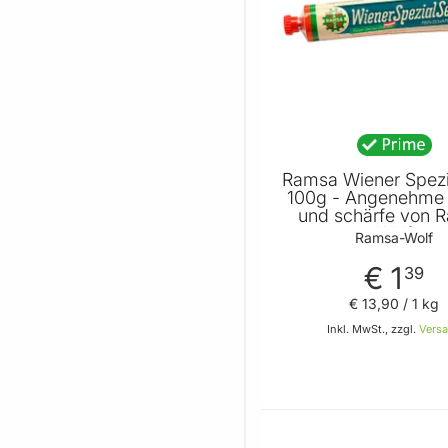
Ramsa Wiener Spezi
100g - Angenehme
und schärfe von 
Wolf
Ramsa-Wolf
€ 1
39
€ 13
,
90
/ 1 kg
Inkl. MwSt., zzgl.
Vers
In den 