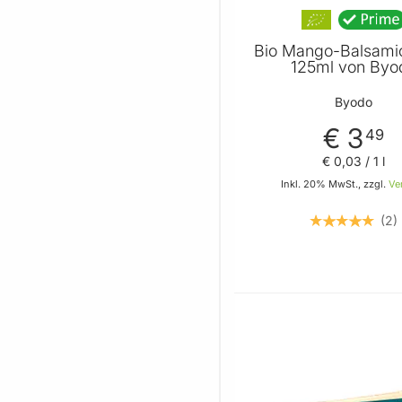
Bio Mango-Balsami
125ml von Byo
Byodo
€ 3
49
€ 0
,
03
/ 1 l
Inkl. 20% MwSt., zzgl.
Ve
2
In den 