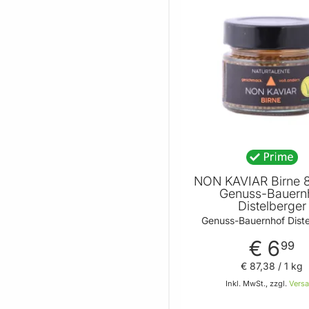
NON KAVIAR Birne 
Genuss-Bauern
Distelberger
Genuss-Bauernhof Diste
€ 6
99
€ 87
,
38
/ 1 kg
Inkl. MwSt., zzgl.
Vers