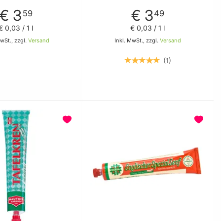
€ 3
€ 3
59
49
€ 0
,
03
/ 1 l
€ 0
,
03
/ 1 l
MwSt., zzgl.
Versand
Inkl. MwSt., zzgl.
Versand
1
In den Warenkorb
In den Warenkorb
BELIEBT