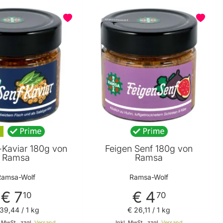
-Kaviar 180g von
Feigen Senf 180g von
Ramsa
Ramsa
Ramsa-Wolf
Ramsa-Wolf
€ 7
€ 4
10
70
 39
,
44
/ 1 kg
€ 26
,
11
/ 1 kg
% MwSt., zzgl.
Versand
Inkl. MwSt., zzgl.
Versand