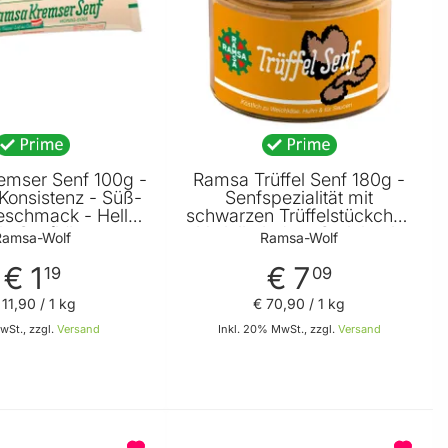
emser Senf 100g -
Ramsa Trüffel Senf 180g -
Konsistenz - Süß-
Senfspezialität mit
eschmack - Helle
schwarzen Trüffelstückchen
le Senfkörner von
- Verleiht jedem Gericht eine
Ramsa-Wolf
Ramsa-Wolf
amsa Wolf
besondere Geschmacksnote
von Ramsa Wolf
€ 1
€ 7
19
09
 11
,
90
/ 1 kg
€ 70
,
90
/ 1 kg
MwSt., zzgl.
Versand
Inkl. 20% MwSt., zzgl.
Versand
In den Warenkorb
In den Warenkorb