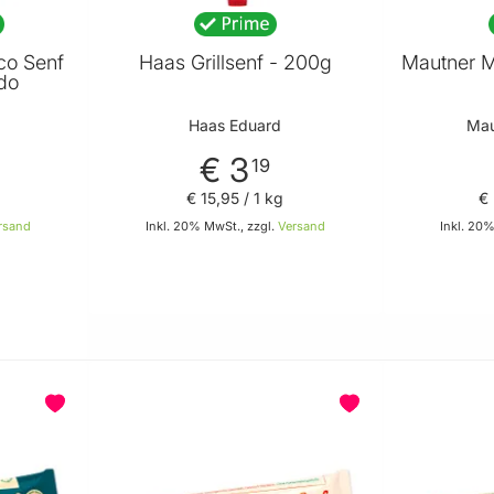
co Senf
Haas Grillsenf - 200g
Mautner M
do
Haas Eduard
Mau
€ 3
19
€ 15
,
95
/ 1 kg
€
rsand
Inkl. 20% MwSt., zzgl.
Versand
Inkl. 20%
In den Warenkorb
Warenkorb