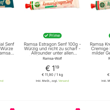
al Senf
Ramsa Estragon Senf 100g -
Ramsa Kr
 Würze
Würzig und nicht zu scharf -
Cremige 
Ramsa
Allrounder unter allen
milder G
Senfsorten - Beliebteste
und dunk
Ramsa-Wolf
Senfsorte der Österreicher
R
von Ramsa Wolf
€ 1
19
€ 11
,
90
/ 1 kg
€
and
Inkl. MwSt., zzgl.
Versand
Inkl. 
Warenkorb
In den Warenkorb