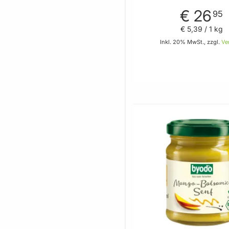
€ 26
95
€ 5
,
39
/ 1 kg
Inkl. 20% MwSt., zzgl.
Ve
In den 