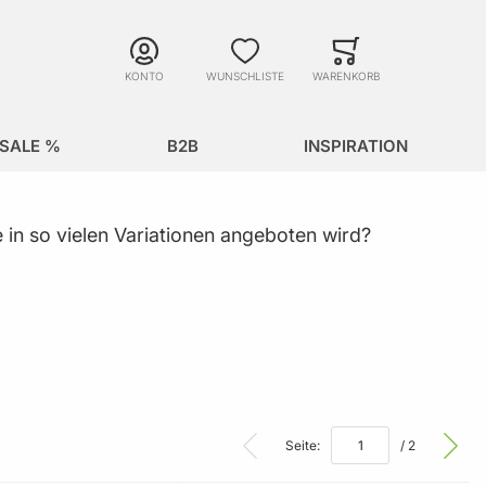
Suche
Minicart
Suche schließen
KONTO
WUNSCHLISTE
WARENKORB
SALE %
B2B
INSPIRATION
e in so vielen Variationen angeboten wird?
Seite:
/ 2