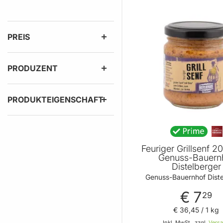
PREIS
PRODUZENT
PRODUKTEIGENSCHAFT
Feuriger Grillsenf 2
Genuss-Bauern
Distelberger
Genuss-Bauernhof Diste
€ 7
29
€ 36
,
45
/ 1 kg
Inkl. MwSt., zzgl.
Vers