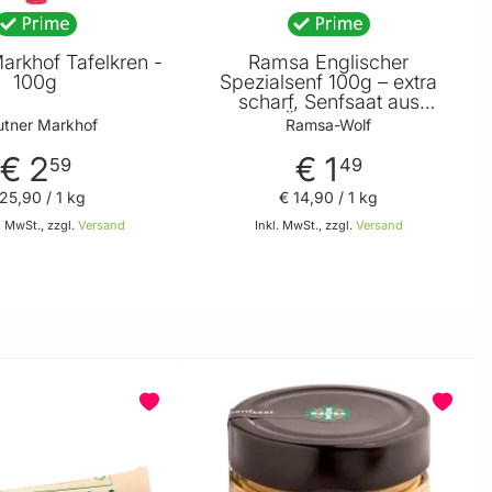
arkhof Tafelkren -
Ramsa Englischer
100g
Spezialsenf 100g – extra
scharf, Senfsaat aus
Österreich
tner Markhof
Ramsa-Wolf
€ 2
€ 1
59
49
 25
,
90
/ 1 kg
€ 14
,
90
/ 1 kg
 MwSt., zzgl.
Versand
Inkl. MwSt., zzgl.
Versand
In den Warenkorb
In den Warenkorb