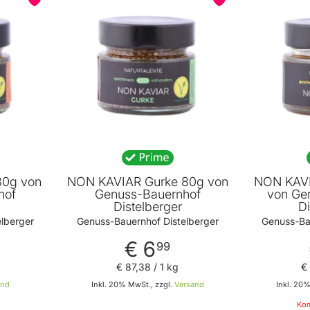
80g von
NON KAVIAR Gurke 80g von
NON KAVI
hof
Genuss-Bauernhof
von Ge
Distelberger
Di
lberger
Genuss-Bauernhof Distelberger
Genuss-Ba
€ 6
99
€ 87
,
38
/ 1 kg
€
and
Inkl. 20% MwSt., zzgl.
Versand
Inkl. 20%
Kom