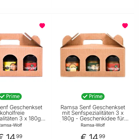
enf Geschenkset
Ramsa Senf Geschenkset
lkoholfreie
mit Senfspezialitäten 3 x
litäten 3 x 180g -
180g - Geschenkidee für
nkidee für Senf
Senf Liebhaber von Ramsa
Ramsa-Wolf
Ramsa-Wolf
r von Ramsa Wolf
Wolf
€ 14
€ 14
99
99