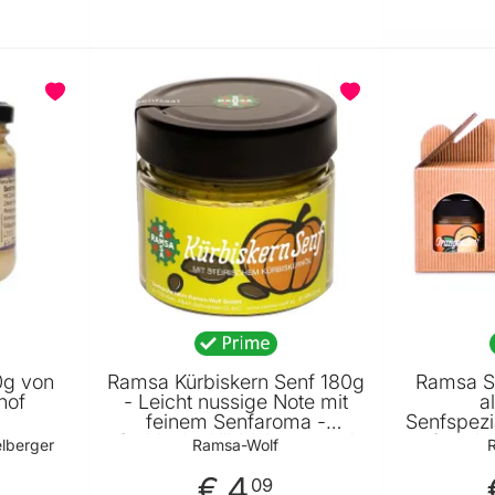
Warenkorb
In den Warenkorb
0g von
Ramsa Kürbiskern Senf 180g
Ramsa S
hof
- Leicht nussige Note mit
a
feinem Senfaroma -
Senfspezia
Steirische Kürbiskerne und
Gesche
lberger
Ramsa-Wolf
Kürbiskernöl von Ramsa
Liebhabe
Wolf
€ 4
09