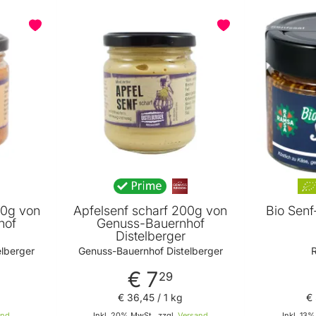
00g von
Apfelsenf scharf 200g von
Bio Senf
hof
Genuss-Bauernhof
Distelberger
lberger
Genuss-Bauernhof Distelberger
€ 7
29
€ 36
,
45
/ 1 kg
€
and
Inkl. 20% MwSt., zzgl.
Versand
Inkl. 13