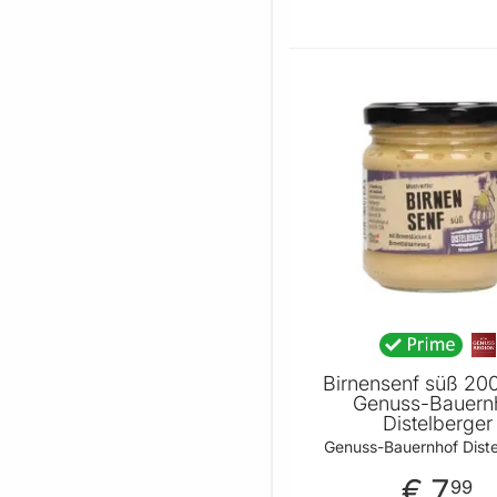
In den 
Birnensenf süß 20
Genuss-Bauern
Distelberger
Genuss-Bauernhof Diste
€ 7
99