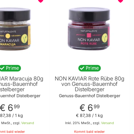
AR Maracuja 80g
NON KAVIAR Rote Rübe 80g
nuss-Bauernhof
von Genuss-Bauernhof
stelberger
Distelberger
uernhof Distelberger
Genuss-Bauernhof Distelberger
€ 6
€ 6
99
99
 87
,
38
/ 1 kg
€ 87
,
38
/ 1 kg
 MwSt., zzgl.
Versand
Inkl. 20% MwSt., zzgl.
Versand
mt bald wieder
Kommt bald wieder