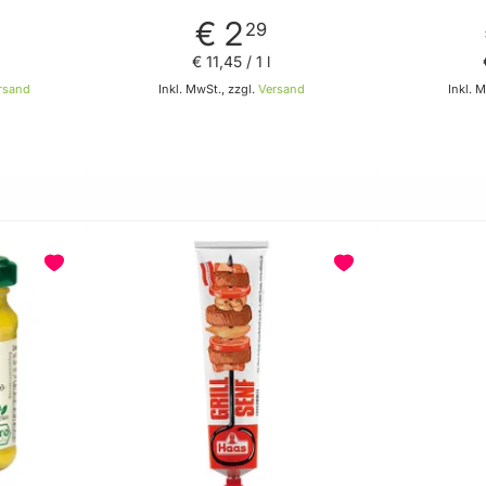
€ 2
29
€ 11
,
45
/ 1 l
rsand
Inkl. MwSt., zzgl.
Versand
Inkl. 
Warenkorb
In den Warenkorb
BELIEBT