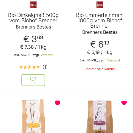
Bio Dinkelgrieß 500g
Bio Emmerfeinmehl
vom Biohof Brenner
1000g vom Biohof
Brenner
Brenners Bestes
Brenners Bestes
€ 3
69
€ 6
19
€ 7
,
38
/ 1 kg
€ 6
,
19
/ 1 kg
Inkl. MwSt., zzgl.
Versand
Inkl. MwSt., zzgl.
Versand
1
Kommt bald wieder
In den Warenkorb
BELIEBT
BELIEBT