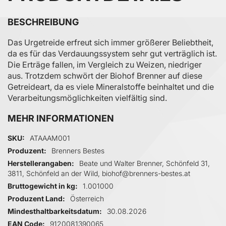
BESCHREIBUNG
Das Urgetreide erfreut sich immer größerer Beliebtheit,
da es für das Verdauungssystem sehr gut verträglich ist.
Die Erträge fallen, im Vergleich zu Weizen, niedriger
aus. Trotzdem schwört der Biohof Brenner auf diese
Getreideart, da es viele Mineralstoffe beinhaltet und die
Verarbeitungsmöglichkeiten vielfältig sind.
MEHR INFORMATIONEN
Mehr Informationen
SKU
ATAAAM001
Produzent
Brenners Bestes
Herstellerangaben
Beate und Walter Brenner, Schönfeld 31,
3811, Schönfeld an der Wild, biohof@brenners-bestes.at
Bruttogewicht in kg
1.001000
Produzent Land
Österreich
Mindesthaltbarkeitsdatum
30.08.2026
EAN Code
9120081390065