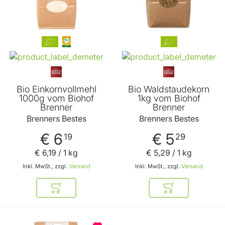
Bio Einkornvollmehl
Bio Waldstaudekorn
1000g vom Biohof
1kg vom Biohof
Brenner
Brenner
Brenners Bestes
Brenners Bestes
€ 6
€ 5
19
29
€ 6
,
19
/ 1 kg
€ 5
,
29
/ 1 kg
Inkl. MwSt., zzgl.
Versand
Inkl. MwSt., zzgl.
Versand
In den Warenkorb
In den Warenkor