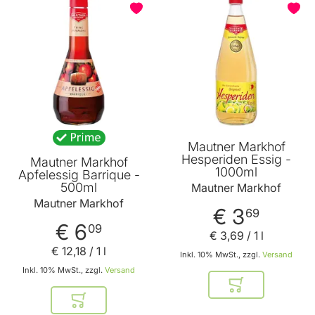
BELIEBT
Mautner Markhof
Hesperiden Essig -
Mautner Markhof
1000ml
Apfelessig Barrique -
500ml
Mautner Markhof
Mautner Markhof
€ 3
69
€ 6
09
€ 3
,
69
/ 1 l
€ 12
,
18
/ 1 l
Inkl. 10% MwSt., zzgl.
Versand
Inkl. 10% MwSt., zzgl.
Versand
In den Warenkor
In den Warenkorb