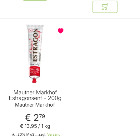
In den Warenkor
BELIEBT
Mautner Markhof
Estragonsenf - 200g
Mautner Markhof
€ 2
79
€ 13
,
95
/ 1 kg
Inkl. 20% MwSt., zzgl.
Versand