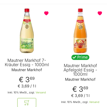
BELIEBT
Mautner Markhof 7-
Kräuter Essig - 1000ml
Mautner Markhof
Apfelgold Essig -
Mautner Markhof
1000ml
€ 3
69
Mautner Markhof
€ 3
,
69
/ 1 l
€ 3
69
Inkl. 10% MwSt., zzgl.
Versand
€ 3
,
69
/ 1 l
Inkl. 10% MwSt., zzgl.
Versand
In den Warenkorb