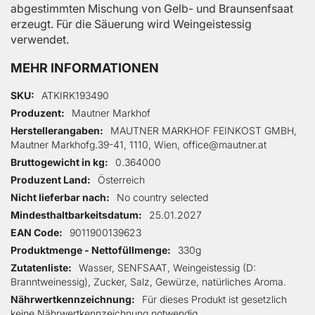
abgestimmten Mischung von Gelb- und Braunsenfsaat
erzeugt. Für die Säuerung wird Weingeistessig
verwendet.
MEHR INFORMATIONEN
Mehr Informationen
SKU
ATKIRK193490
Produzent
Mautner Markhof
Herstellerangaben
MAUTNER MARKHOF FEINKOST GMBH,
Mautner Markhofg.39-41, 1110, Wien, office@mautner.at
Bruttogewicht in kg
0.364000
Produzent Land
Österreich
Nicht lieferbar nach
No country selected
Mindesthaltbarkeitsdatum
25.01.2027
EAN Code
9011900139623
Produktmenge - Nettofüllmenge
330g
Zutatenliste
Wasser, SENFSAAT, Weingeistessig (D:
Branntweinessig), Zucker, Salz, Gewürze, natürliches Aroma.
Nährwertkennzeichnung
Für dieses Produkt ist gesetzlich
keine Nährwertkennzeichnung notwendig