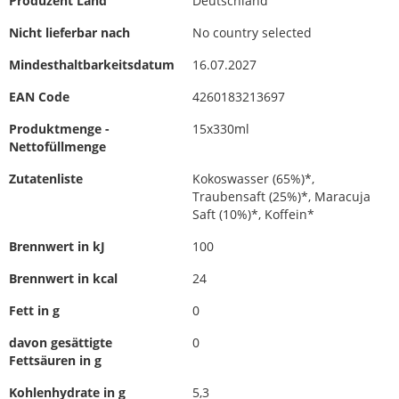
Produzent Land
Deutschland
Nicht lieferbar nach
No country selected
Mindesthaltbarkeitsdatum
16.07.2027
EAN Code
4260183213697
Produktmenge -
15x330ml
Nettofüllmenge
Zutatenliste
Kokoswasser (65%)*,
Traubensaft (25%)*, Maracuja
Saft (10%)*, Koffein*
Brennwert in kJ
100
Brennwert in kcal
24
Fett in g
0
davon gesättigte
0
Fettsäuren in g
Kohlenhydrate in g
5,3