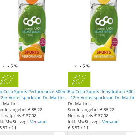
-
5
%
-
5
%
io Coco Sports Performance 500ml
Bio Coco Sports Rehydration 500
12er Vorteilspack von Dr. Martins
- 12er Vorteilspack von Dr. Marti
. Martins
Dr. Martins
onderangebot
€ 35
,
22
Sonderangebot
€ 35
,
22
ormalpreis
€ 37
,
08
Normalpreis
€ 37
,
08
kl. MwSt., zzgl.
Versand
Inkl. MwSt., zzgl.
Versand
5
,
87
/ 1 l
€ 5
,
87
/ 1 l