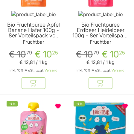
Bio Fruchtpüree Apfel
Bio Fruchtpüree
Banane Hafer 100g -
Erdbeer Heidelbeer
8er Vorteilspack von
100g - 8er Vorteilspack
Fruchtbar
von Fruchtbar
Fruchtbar
Fruchtbar
€ 10
€ 10
€ 10
€ 10
79
25
79
25
€ 12
,
81
/ 1 kg
€ 12
,
81
/ 1 kg
Inkl. 10% MwSt., zzgl.
Versand
Inkl. 10% MwSt., zzgl.
Versand
In den Warenkorb
In den Warenkor
-
5
%
-
5
%