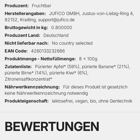
Produzent
Fruchtbar
Herstellerangaben
JUFICO GMBH, Justus-von-Liebig-Ring 4,
82152, Krailling, support@jufico.de
Bruttogewicht in kg
0.800000
Produzent Land
Deutschland
Nicht lieferbar nach
No country selected
EAN Code
4260133232686
Produktmenge - Nettofüllmenge
8 x 100g
Zutatenliste
Pürierter Apfel* (59%), pürierte Banane* (21%),
pürierte Birne* (14%), pürierte Kiwi* (6%),
Zitronensaftkonzentrat*
Nährwertkennzeichnung
Für dieses Produkt ist gesetzlich
keine Nährwertkennzeichnung notwendig
Produkteigenschaft
laktosefrei, vegan, bio, ohne Gentechnik
BEWERTUNGEN