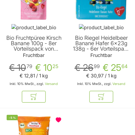
Bio Fruchtpüree Kirsch
Bio Riegel Heidelbeer
Banane 100g - 8er
Banane Hafer 6x23g
Vorteilspack von
138g - 6er Vorteilspack
Fruchtbar
von Fruchtbar
Fruchtbar
Fruchtbar
€ 10
€ 10
€ 26
€ 25
79
25
99
64
€ 12
,
81
/ 1 kg
€ 30
,
97
/ 1 kg
Inkl. 10% MwSt., zzgl.
Versand
Inkl. 10% MwSt., zzgl.
Versand
In den Warenkorb
In den Warenkor
-
5
%
BELIEBT