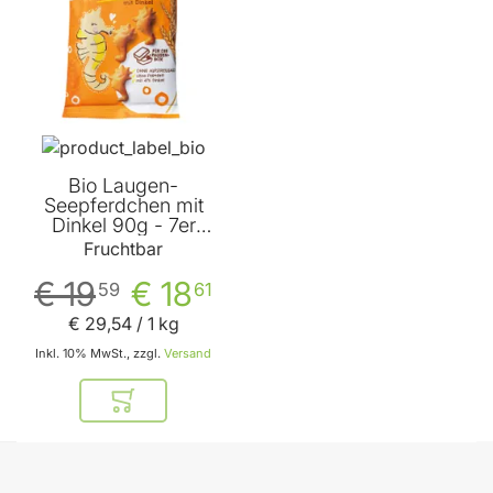
Bio Laugen-
Seepferdchen mit
Dinkel 90g - 7er
Vorteilspack von
Fruchtbar
Fruchtbar
€ 19
€ 18
59
61
€ 29
,
54
/ 1 kg
Inkl. 10% MwSt., zzgl.
Versand
In den Warenkorb