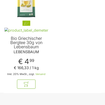
Bio Griechischer
Bergtee 30g von
Lebensbaum
LEBENSBAUM
€ 4
99
€ 166
,
33
/ 1 kg
Inkl. 20% MwSt., zzgl.
Versand
In den Warenkorb