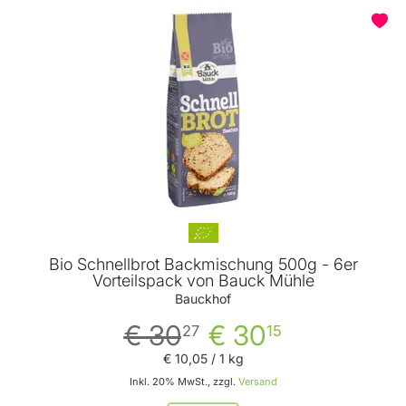
Bio Schnellbrot Backmischung 500g - 6er
Vorteilspack von Bauck Mühle
Bauckhof
€ 30
€ 30
27
15
€ 10
,
05
/ 1 kg
Inkl. 20% MwSt., zzgl.
Versand