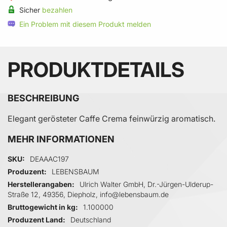
Sicher
bezahlen
Ein Problem mit diesem Produkt melden
PRODUKTDETAILS
BESCHREIBUNG
Elegant gerösteter Caffe Crema feinwürzig aromatisch.
MEHR INFORMATIONEN
Mehr Informationen
SKU
DEAAAC197
Produzent
LEBENSBAUM
Herstellerangaben
Ulrich Walter GmbH, Dr.-Jürgen-Ulderup-
Straße 12, 49356, Diepholz, info@lebensbaum.de
Bruttogewicht in kg
1.100000
Produzent Land
Deutschland