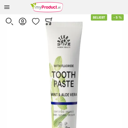
Zur Homepage
Skip to the end of the images gallery
BELIEBT
-
5
%
SUCHE
KONTO
WUNSCHLISTE
WARENKORB
Minicart