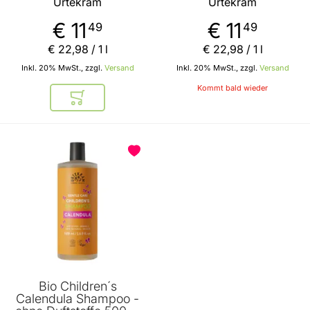
Urtekram
Urtekram
€ 11
€ 11
49
49
€ 22
,
98
/ 1 l
€ 22
,
98
/ 1 l
Inkl. 20% MwSt., zzgl.
Versand
Inkl. 20% MwSt., zzgl.
Versand
Kommt bald wieder
In den Warenkorb
Bio Children´s
Calendula Shampoo -