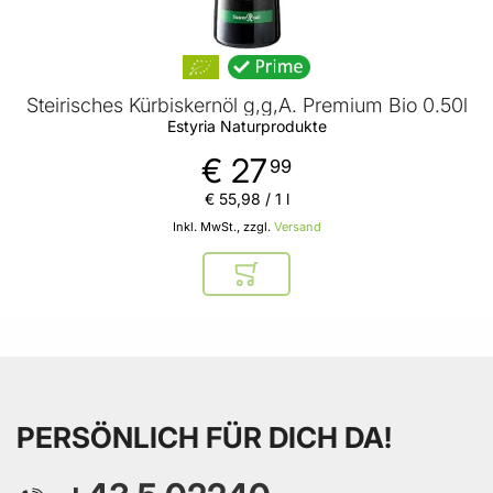
Steirisches Kürbiskernöl g,g,A. Premium Bio 0.50l
Estyria Naturprodukte
€ 27
99
€ 55
,
98
/ 1 l
Inkl. MwSt., zzgl.
Versand
In den Warenkorb
PERSÖNLICH FÜR DICH DA!