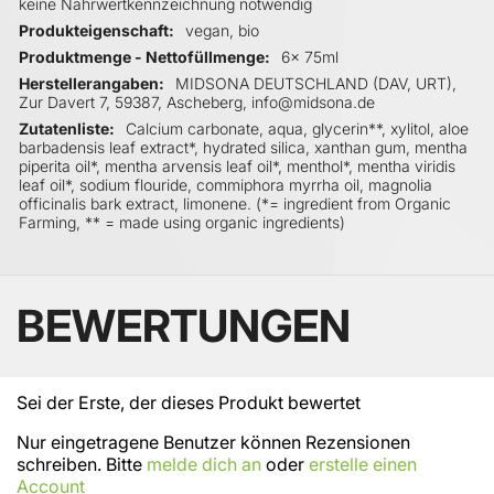
keine Nährwertkennzeichnung notwendig
Produkteigenschaft
vegan, bio
Produktmenge - Nettofüllmenge
6x 75ml
Herstellerangaben
MIDSONA DEUTSCHLAND (DAV, URT),
Zur Davert 7, 59387, Ascheberg, info@midsona.de
Zutatenliste
Calcium carbonate, aqua, glycerin**, xylitol, aloe
barbadensis leaf extract*, hydrated silica, xanthan gum, mentha
piperita oil*, mentha arvensis leaf oil*, menthol*, mentha viridis
leaf oil*, sodium flouride, commiphora myrrha oil, magnolia
officinalis bark extract, limonene. (*= ingredient from Organic
Farming, ** = made using organic ingredients)
BEWERTUNGEN
Sei der Erste, der dieses Produkt bewertet
Nur eingetragene Benutzer können Rezensionen
schreiben. Bitte
melde dich an
oder
erstelle einen
Account