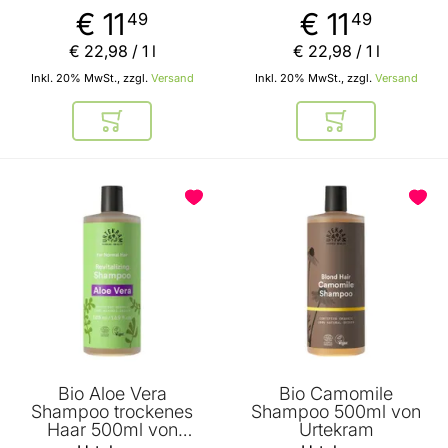
€ 11
€ 11
49
49
€ 22
,
98
/ 1 l
€ 22
,
98
/ 1 l
Inkl. 20% MwSt., zzgl.
Versand
Inkl. 20% MwSt., zzgl.
Versand
In den Warenkorb
In den Warenkor
Bio Aloe Vera
Bio Camomile
Shampoo trockenes
Shampoo 500ml von
Haar 500ml von
Urtekram
Urtekram