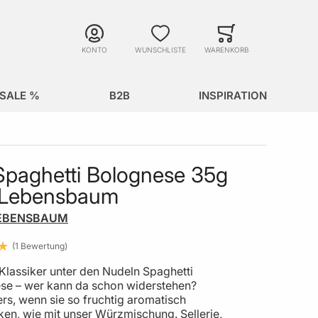
Suche
Minicart
Suche schließen
KONTO
WUNSCHLISTE
WARENKORB
SALE %
B2B
INSPIRATION
Spaghetti Bolognese 35g
 Lebensbaum
EBENSBAUM
1
Bewertung
Klassiker unter den Nudeln Spaghetti
se – wer kann da schon widerstehen?
rs, wenn sie so fruchtig aromatisch
en, wie mit unser Würzmischung. Sellerie,