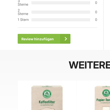
3
0
Sterne
2
0
Sterne
1 Stern
0
Review hinzufügen
WEITER