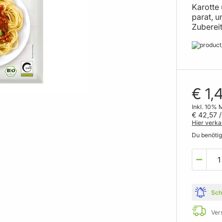
Karotte
parat, u
Zuberei
€ 1,
Inkl. 10% 
€ 42,57
/
Hier verka
Du benöti
Sch
Ver