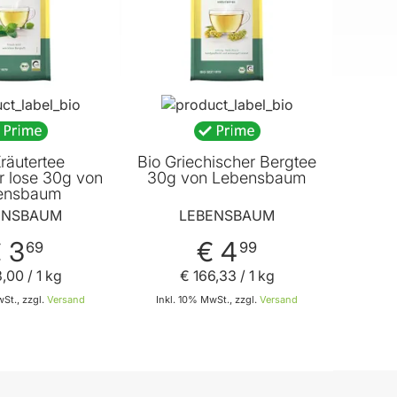
räutertee
Bio Griechischer Bergtee
r lose 30g von
30g von Lebensbaum
ensbaum
ENSBAUM
LEBENSBAUM
 3
€ 4
69
99
3
,
00
/ 1 kg
€ 166
,
33
/ 1 kg
St., zzgl.
Versand
Inkl. 10% MwSt., zzgl.
Versand
In den Warenkorb
In den Warenkorb