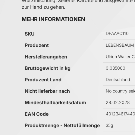
Würzmischung. Sellerie, Karotte und ausgewählte m
zur Hand zu gehen.
MEHR INFORMATIONEN
Mehr Informationen
SKU
DEAAAC110
Produzent
LEBENSBAUM
Herstellerangaben
Ulrich Walter 
Bruttogewicht in kg
0.035000
Produzent Land
Deutschland
Nicht lieferbar nach
No country sel
Mindesthaltbarkeitsdatum
28.02.2028
EAN Code
40123461744
Produktmenge - Nettofüllmenge
35g