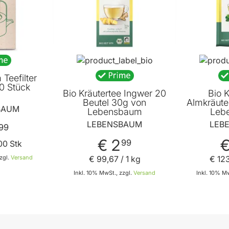
Teefilter
0 Stück
Bio Kräutertee Ingwer 20
Bio K
Beutel 30g von
Almkräute
BAUM
Lebensbaum
Leb
LEBENSBAUM
LEB
99
€ 2
€
99
00 Stk
zgl.
Versand
€ 99
,
67
/ 1 kg
€ 12
Inkl. 10% MwSt., zzgl.
Versand
Inkl. 10% Mw
 den Warenkorb
In den Warenkorb