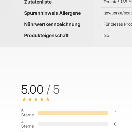
Zutatenliste
Tomate* (38 %),
Spurenhinweis Allergene
gewuerze/spag
Nährwertkennzeichnung
Für dieses Pro
Produkteigenschaft
bio
5.00
/ 5
5
1
Sterne
4
0
Sterne