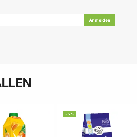
ALLEN
-
5
%