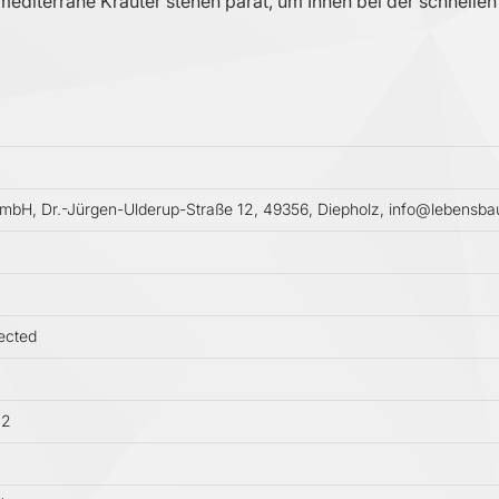
editerrane Kräuter stehen parat, um Ihnen bei der schnelle
GmbH, Dr.-Jürgen-Ulderup-Straße 12, 49356, Diepholz, info@lebensb
ected
02