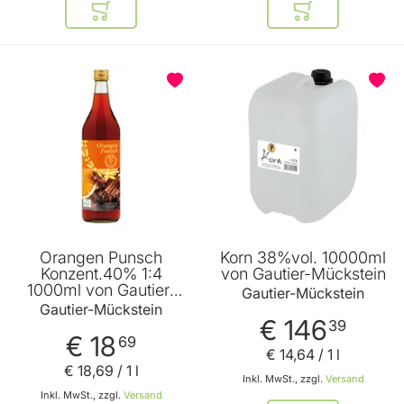
In den Warenkorb
In den Warenkor
Orangen Punsch
Korn 38%vol. 10000ml
Konzent.40% 1:4
von Gautier-Mückstein
1000ml von Gautier-
Gautier-Mückstein
Mückstein
Gautier-Mückstein
€ 146
39
€ 18
69
€ 14
,
64
/ 1 l
€ 18
,
69
/ 1 l
Inkl. MwSt., zzgl.
Versand
Inkl. MwSt., zzgl.
Versand