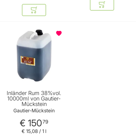
In den Warenkor
In den Warenkorb
Inländer Rum 38%vol.
10000ml von Gautier-
Mückstein
Gautier-Mückstein
€ 150
79
€ 15
,
08
/ 1 l