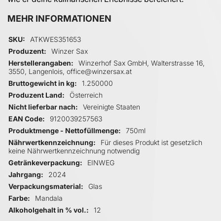
MEHR INFORMATIONEN
Mehr Informationen
SKU
ATKWES351653
Produzent
Winzer Sax
Herstellerangaben
Winzerhof Sax GmbH, Walterstrasse 16,
3550, Langenlois, office@winzersax.at
Bruttogewicht in kg
1.250000
Produzent Land
Österreich
Nicht lieferbar nach
Vereinigte Staaten
EAN Code
9120039257563
Produktmenge - Nettofüllmenge
750ml
Nährwertkennzeichnung
Für dieses Produkt ist gesetzlich
keine Nährwertkennzeichnung notwendig
Getränkeverpackung
EINWEG
Jahrgang
2024
Verpackungsmaterial
Glas
Farbe
Mandala
Alkoholgehalt in % vol.
12