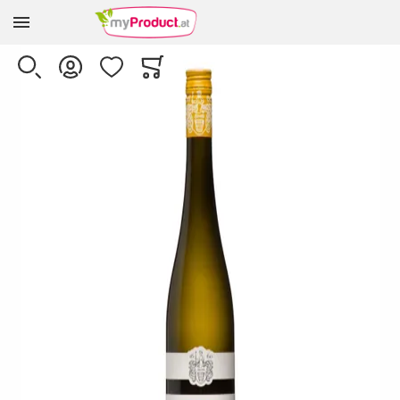
Zur Homepage
Skip to the end of the images gallery
SUCHE
KONTO
WUNSCHLISTE
WARENKORB
Minicart