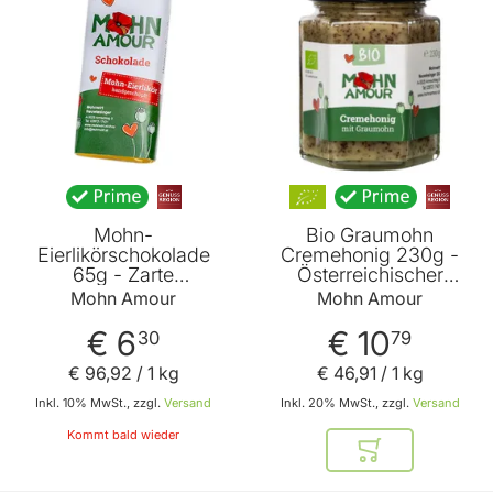
Mohn-
Bio Graumohn
Eierlikörschokolade
Cremehonig 230g -
65g - Zarte
Österreichischer
Bitterschokolade mit
Cremehonig mit
Mohn Amour
Mohn Amour
Schlagobers Mohn und
Waldviertler Graumohn
Eierlikör von Mohn
von Mohn Amour
€ 6
€ 10
30
79
Amour
€ 96
,
92
/ 1 kg
€ 46
,
91
/ 1 kg
Inkl. 10% MwSt., zzgl.
Versand
Inkl. 20% MwSt., zzgl.
Versand
Kommt bald wieder
In den Warenkor