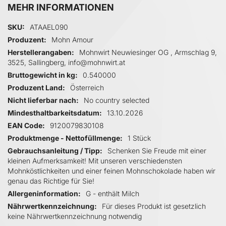
MEHR INFORMATIONEN
Mehr Informationen
SKU
ATAAEL090
Produzent
Mohn Amour
Herstellerangaben
Mohnwirt Neuwiesinger OG , Armschlag 9,
3525, Sallingberg, info@mohnwirt.at
Bruttogewicht in kg
0.540000
Produzent Land
Österreich
Nicht lieferbar nach
No country selected
Mindesthaltbarkeitsdatum
13.10.2026
EAN Code
9120079830108
Produktmenge - Nettofüllmenge
1 Stück
Gebrauchsanleitung / Tipp
Schenken Sie Freude mit einer
kleinen Aufmerksamkeit! Mit unseren verschiedensten
Mohnköstlichkeiten und einer feinen Mohnschokolade haben wir
genau das Richtige für Sie!
Allergeninformation
G - enthält Milch
Nährwertkennzeichnung
Für dieses Produkt ist gesetzlich
keine Nährwertkennzeichnung notwendig