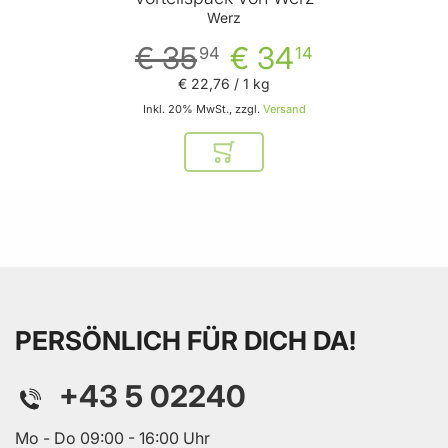
Werz
€ 35
€ 34
94
14
€ 22
,
76
/ 1 kg
Inkl. 20% MwSt., zzgl.
Versand
In den Warenkorb
PERSÖNLICH FÜR DICH DA!
+43 5 02240
Mo - Do 09:00 - 16:00 Uhr