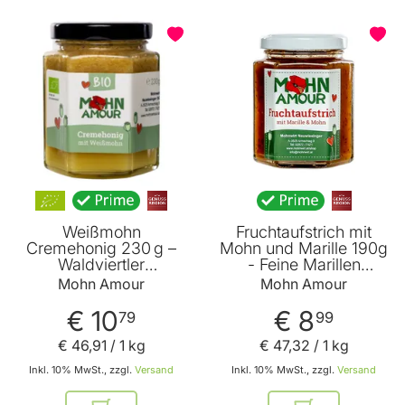
Weißmohn
Fruchtaufstrich mit
Cremehonig 230 g –
Mohn und Marille 190g
Waldviertler
- Feine Marillen
Weissmohn,
Marmelade mit
Mohn Amour
Mohn Amour
österreichischer Honig
gemahlenem
– Mohn Amour
Graumohn ohne Rum
€ 10
€ 8
79
99
von Mohn Amour
€ 46
,
91
/ 1 kg
€ 47
,
32
/ 1 kg
Inkl. 10% MwSt., zzgl.
Versand
Inkl. 10% MwSt., zzgl.
Versand