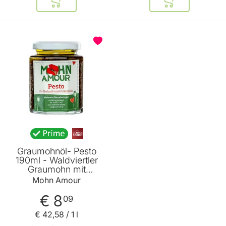
In den Warenkorb
In den Warenkor
Graumohnöl- Pesto
190ml - Waldviertler
Graumohn mit
Graumohnöl -
Mohn Amour
Kräutersalz und
Petersilie von Mohn
€ 8
09
Amour
€ 42
,
58
/ 1 l